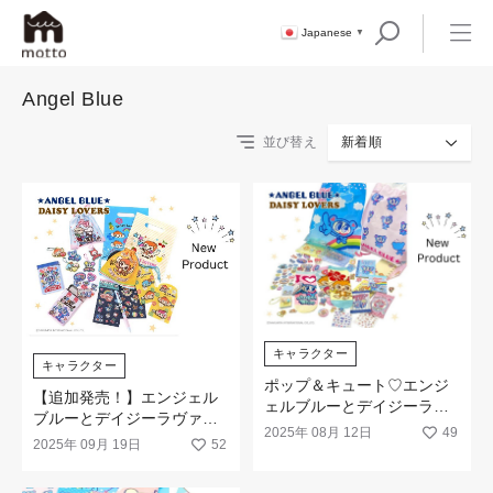
Japanese
▼
Angel Blue
並び替え
新着順
キャラクター
キャラクター
ポップ＆キュート♡エンジ
【追加発売！】エンジェル
ェルブルーとデイジーラヴ
ブルーとデイジーラヴァー
ァーズの新商品が新発売！
2025年 08月 12日
49
ズの新商品が追加で登場！
2025年 09月 19日
52