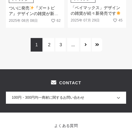
「ベイマックス」デザイン
ついに発売
『ズートピ
の雑貨が続々新発売です
ア』デザインの雑貨が新登
場します！
2025年 07月 29日
45
2025年 08月 08日
62
1
2
3
...
CONTACT
100円・300円均一商材に関するお問い合わせ
よくある質問