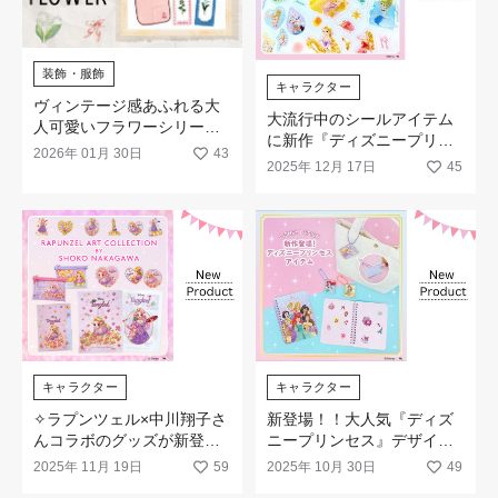
装飾・服飾
キャラクター
ヴィンテージ感あふれる大
大流行中のシールアイテム
人可愛いフラワーシリーズ
に新作『ディズニープリン
が登場！
2026年 01月 30日
43
セス』が登場！
2025年 12月 17日
45
キャラクター
キャラクター
✧ラプンツェル×中川翔子さ
新登場！！大人気『ディズ
んコラボのグッズが新登場
ニープリンセス』デザイン
✧
の新作アイテムが新発売
2025年 11月 19日
59
2025年 10月 30日
49