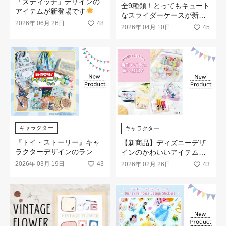
「スティッチ」デザインの
全9種類！とってもキュート
アイテムが新登場です
なスライダーケースが新登
2026年 06月 26日
48
場します♡
2026年 04月 10日
45
キャラクター
キャラクター
『トイ・ストーリー』キャ
【新商品】ディズニーデザ
ラクターデザインのランチ
インのかわいいアイテムが
＆文具アイテムが新登場
続々登場です！
2026年 03月 19日
43
2026年 02月 26日
43