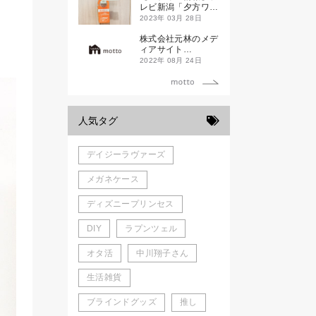
新発売！
レビ新潟「夕方ワイ
ド新潟一番」
2023年 03月 28日
株式会社元林のメデ
ィアサイト
「motto」がローン
2022年 08月 24日
チしました。
人気タグ
デイジーラヴァーズ
メガネケース
ディズニープリンセス
DIY
ラプンツェル
オタ活
中川翔子さん
生活雑貨
ブラインドグッズ
推し