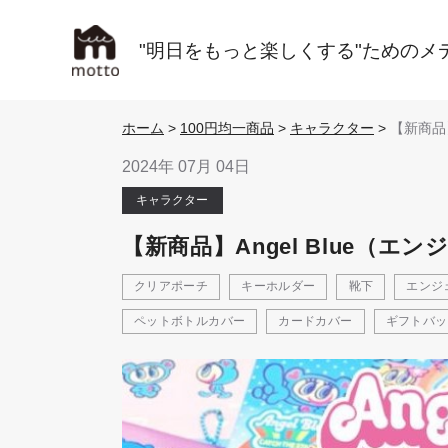
"明日をもっと楽しくする"ためのメ
ホーム
>
100円均一商品
>
キャラクター
>
【新商品】
Blue
ー）のキ
2024年 07月 04日
ズが新発
キャラクター
【新商品】Angel Blue
クリアポーチ
キーホルダー
靴下
エンジ
ペットボトルカバー
カードカバー
ギフトバッ