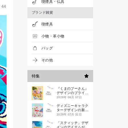
喫煙具・仏具
44
ブランド雑貨
喫煙具
小物・革小物
バッグ
その他
特集
『くまのプーさん』
デザインのブライン
ドミニハンドタオル
2026年 08月 07日
が発売！
ディズニーキャラク
ターデザインの新作
シールが一挙発売
2026年 07月 31日
「スティッチ」デザ
インのアイテムが新