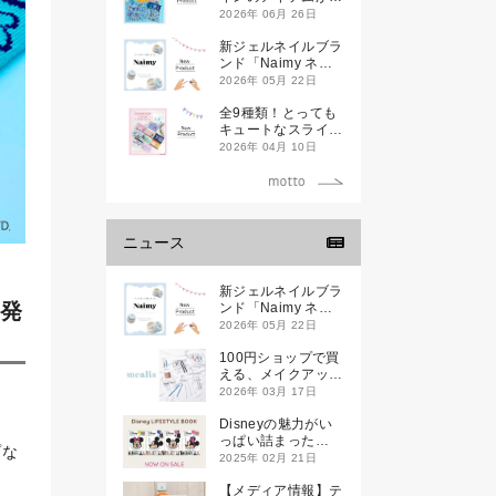
登場です
2026年 06月 26日
新ジェルネイルブラ
ンド「Naimy ネイ
ミィ」が誕生します
2026年 05月 22日
全9種類！とっても
キュートなスライダ
ーケースが新登場し
2026年 04月 10日
ます♡
ニュース
新ジェルネイルブラ
新発
ンド「Naimy ネイ
ミィ」が誕生します
2026年 05月 22日
100円ショップで買
える、メイクアップ
ブランド
2026年 03月 17日
「mealis（メアリ
ス）」誕生。
Disneyの魅力がい
っぱい詰まった
プな
『Disney
2025年 02月 21日
LIFESTYLE BOOK
』が2月21日(金)に
【メディア情報】テ