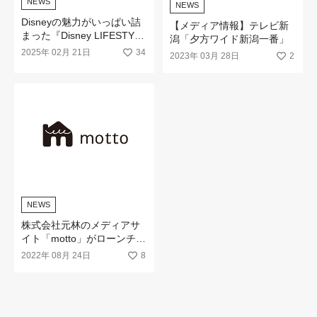
NEWS
NEWS
Disneyの魅力がいっぱい詰
【メディア情報】テレビ新
まった『Disney LIFESTYLE
潟「夕方ワイド新潟一番」
BOOK 』が2月21日(金)に新
2025年 02月 21日
34
2023年 03月 28日
2
発売！
NEWS
株式会社元林のメディアサ
イト「motto」がローンチし
ました。
2022年 08月 24日
8