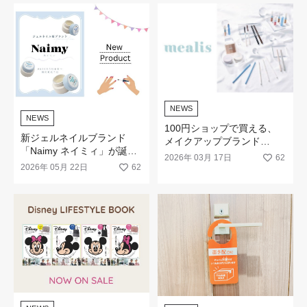
NEWS
NEWS
100円ショップで買える、
新ジェルネイルブランド
メイクアップブランド
「Naimy ネイミィ」が誕生
「mealis（メアリス）」誕
2026年 03月 17日
62
します
生。
2026年 05月 22日
62