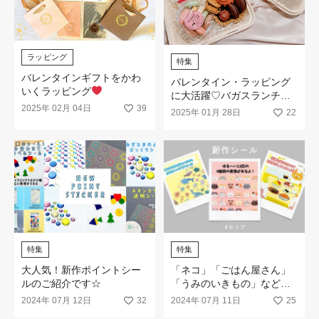
ラッピング
特集
バレンタインギフトをかわ
バレンタイン・ラッピング
いくラッピング
に大活躍♡バガスランチボ
2025年 02月 04日
39
ックス
2025年 01月 28日
22
特集
特集
大人気！新作ポイントシー
「ネコ」「ごはん屋さん」
ルのご紹介です☆
「うみのいきもの」などか
わいい新作シールが登場！
2024年 07月 12日
32
2024年 07月 11日
25