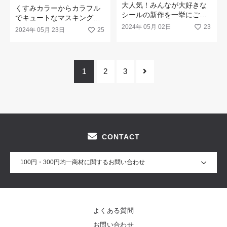
大人気！みんなが大好きな
くすみカラーからカラフル
シールの新作を一挙にご紹
でキュートなマスキングテ
介☆
2024年 05月 02日
23
ープまで一挙にご紹介☆
2024年 05月 23日
25
1
2
3
CONTACT
100円・300円均一商材に関するお問い合わせ
よくある質問
お問い合わせ