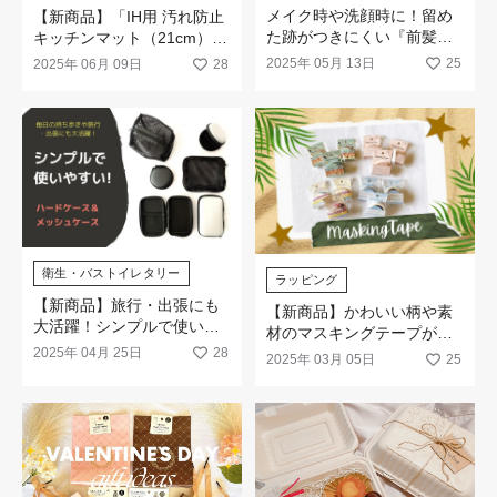
メイク時や洗顔時に！留め
【新商品】「IH用 汚れ防止
た跡がつきにくい『前髪ク
キッチンマット（21cm）」
リップ』や『スリーピン』
が新発売！
2025年 05月 13日
25
2025年 06月 09日
28
が新柄発売
衛生・バストイレタリー
ラッピング
【新商品】旅行・出張にも
【新商品】かわいい柄や素
大活躍！シンプルで使いや
材のマスキングテープが登
すい（ハードケース＆メッ
2025年 04月 25日
28
場！
2025年 03月 05日
25
シュケース）