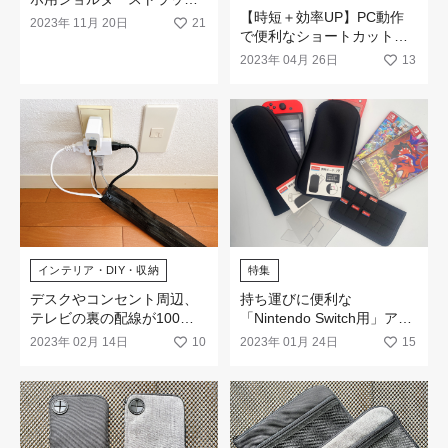
【時短＋効率UP】PC動作
の新作がたくさんラインナ
2023年 11月 20日
21
で便利なショートカットキ
ップ！
ーが網羅された「マウスパ
2023年 04月 26日
13
ッド ショートカットキー表
モノクロ」
インテリア・DIY・収納
特集
デスクやコンセント周辺、
持ち運びに便利な
テレビの裏の配線が100均
「Nintendo Switch用」アイ
の「コード収納」でスッキ
テムが勢揃い！
2023年 02月 14日
10
2023年 01月 24日
15
リまとまります。