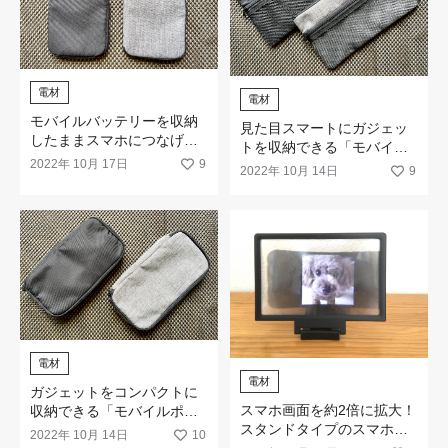
電材
電材
モバイルバッテリーを収納
見た目スマートにガジェッ
したままスマホにつなげる
トを収納できる「モバイル
「モバイルポーチ 大 コード
2022年 10月 17日
9
ポーチ大 Ｌ型」
2022年 10月 14日
9
ホルダー付き」がスマート
です。
電材
電材
ガジェットをコンパクトに
スマホ画面を約2倍に拡大！
収納できる「モバイルポー
スタンドタイプのスマホ用
チ 大」
2022年 10月 14日
10