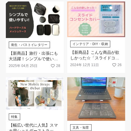
インテリア・DIY・収納
衛生・バストイレタリー
【新商品】こんな商品が欲
【新商品】旅行・出張にも
しかった☆「スライドコン
大活躍！シンプルで使いや
セントカバー」が新発売！
すい（ハードケース＆メッ
2024年 12月 11日
26
2025年 04月 25日
28
シュケース）
特集
【幅広い世代に人気】スマ
文具・知育
ホ用ショルダーストラップ