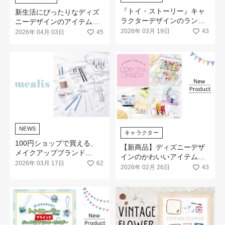
『トイ・ストーリー』キャ
新生活にぴったりなディズ
ラクターデザインのランチ
ニーデザインのアイテムが
＆文具アイテムが新登場
新登場します
2026年 03月 19日
43
2026年 04月 03日
45
NEWS
キャラクター
100円ショップで買える、
【新商品】ディズニーデザ
メイクアップブランド
インのかわいいアイテムが
「mealis（メアリス）」誕
2026年 03月 17日
62
続々登場です！
2026年 02月 26日
43
生。