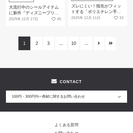
ズレにくい！指先がフィッ
大流行中のシールアイテム
トする「ポリエチレン手袋
に新作『ディズニープリン
薄手クリアフィットタイプ
2025年 12月 11日
33
セス』が登場！
2025年 12月 17日
45
」が新登場！
1
2
3
...
10
...
CONTACT
100円・300円均一商材に関するお問い合わせ
よくある質問