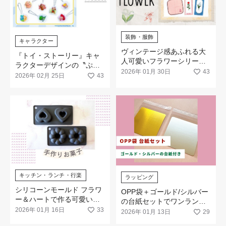
装飾・服飾
キャラクター
ヴィンテージ感あふれる大
『トイ・ストーリー』キャ
人可愛いフラワーシリーズ
ラクターデザインの〝ぷっ
が登場！
2026年 01月 30日
43
くりアクリルキーホルダ
2026年 02月 25日
43
ー〟が新発売！
キッチン・ランチ・行楽
ラッピング
シリコーンモールド フラワ
OPP袋＋ゴールド/シルバー
ー＆ハートで作る可愛い焼
の台紙セットでワンランク
き菓子☆バレンタインに☆
2026年 01月 16日
33
上のラッピング
2026年 01月 13日
29