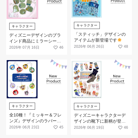
キャラクター
キャラクター
「スティッチ」デザインの
ディズニーデザインのブラ
アイテムが新登場です
インド商品にミラーシール
が新登場です♡
2026年 06月 26日
48
2026年 07月 16日
46
キャラクター
キャラクター
全10種！『ミッキー＆フレ
ディズニーキャラクターデ
ンズ』デザインのラバーキ
ザインの靴下に新柄が登場
ーホルダーが発売開始です♪
です
2026年 06月 23日
45
2026年 06月 19日
46