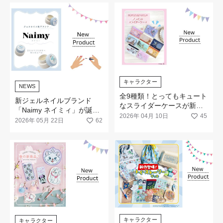
キャラクター
NEWS
全9種類！とってもキュート
新ジェルネイルブランド
なスライダーケースが新登
「Naimy ネイミィ」が誕生
場します♡
2026年 04月 10日
45
します
2026年 05月 22日
62
キャラクター
キャラクター