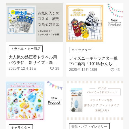
トラベル・カー用品
キャラクター
大人気の熱圧着トラベル用
ディズニーキャラクター靴
パウチに、新サイズ・新素
下に新柄「101匹わんちゃ
材が登場☆
2025年 12月 19日
29
ん」「カーズ」が登場
2025年 12月 18日
43
衛生・バストイレタリー
キャラクター