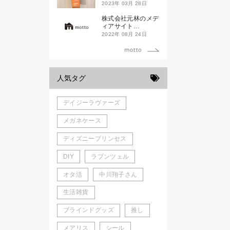
ド新潟一番」
2023年 03月 28日
株式会社元林のメデ
ィアサイト
「motto」がローン
2022年 08月 24日
チしました。
人気タグ
デイジーラヴァーズ
メガネケース
ディズニープリンセス
DIY
ラプンツェル
オタ活
中川翔子さん
生活雑貨
ブラインドグッズ
推し
メアリス
シール