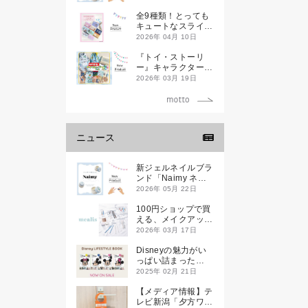
全9種類！とっても
キュートなスライダ
ーケースが新登場し
2026年 04月 10日
ます♡
『トイ・ストーリ
ー』キャラクターデ
ザインのランチ＆文
2026年 03月 19日
具アイテムが新登場
ニュース
新ジェルネイルブラ
ンド「Naimy ネイ
ミィ」が誕生します
2026年 05月 22日
100円ショップで買
える、メイクアップ
ブランド
2026年 03月 17日
「mealis（メアリ
ス）」誕生。
Disneyの魅力がい
っぱい詰まった
『Disney
2025年 02月 21日
LIFESTYLE BOOK
』が2月21日(金)に
【メディア情報】テ
新発売！
レビ新潟「夕方ワイ