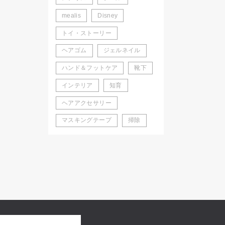
mealis
Disney
トイ・ストーリー
ヘアゴム
ジェルネイル
ハンド＆フットケア
靴下
インテリア
知育
ヘアアクセサリー
マスキングテープ
掃除