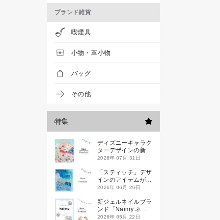
ブランド雑貨
喫煙具
小物・革小物
バッグ
その他
特集
ディズニーキャラク
ターデザインの新作
シールが一挙発売
2026年 07月 31日
「スティッチ」デザ
インのアイテムが新
登場です
2026年 06月 26日
新ジェルネイルブラ
ンド「Naimy ネイ
ミィ」が誕生します
2026年 05月 22日