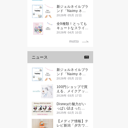
新ジェルネイルブラ
ンド「Naimy ネイ
ミィ」が誕生します
2026年 05月 22日
全9種類！とっても
キュートなスライダ
ーケースが新登場し
2026年 04月 10日
ます♡
ニュース
新ジェルネイルブラ
ンド「Naimy ネイ
ミィ」が誕生します
2026年 05月 22日
100円ショップで買
える、メイクアップ
ブランド
2026年 03月 17日
「mealis（メアリ
ス）」誕生。
Disneyの魅力がい
っぱい詰まった
『Disney
2025年 02月 21日
LIFESTYLE BOOK
』が2月21日(金)に
【メディア情報】テ
新発売！
レビ新潟「夕方ワイ