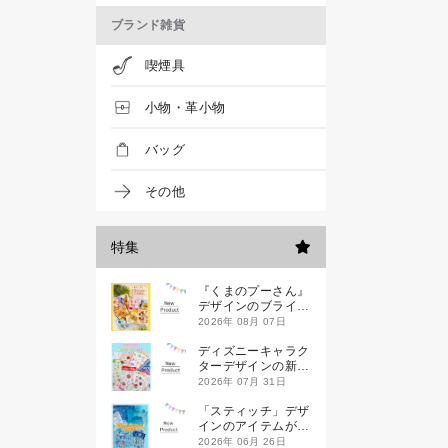
ブランド雑貨
喫煙具
小物・革小物
バッグ
その他
特集
『くまのプーさん』
デザインのブライン
ドミニハンドタオル
2026年 08月 07日
が発売！
ディズニーキャラク
ターデザインの新作
シールが一挙発売
2026年 07月 31日
「スティッチ」デザ
インのアイテムが新
登場です
2026年 06月 26日