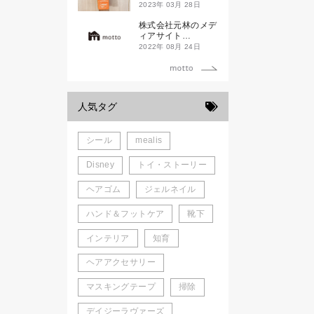
ド新潟一番」
2023年 03月 28日
株式会社元林のメデ
ィアサイト
「motto」がローン
2022年 08月 24日
チしました。
人気タグ
シール
mealis
Disney
トイ・ストーリー
ヘアゴム
ジェルネイル
ハンド＆フットケア
靴下
インテリア
知育
ヘアアクセサリー
マスキングテープ
掃除
デイジーラヴァーズ