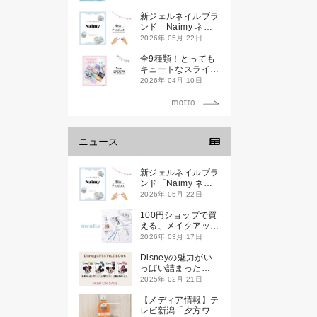
新ジェルネイルブラ
ンド「Naimy ネイ
ミィ」が誕生します
2026年 05月 22日
全9種類！とっても
キュートなスライダ
ーケースが新登場し
2026年 04月 10日
ます♡
ニュース
新ジェルネイルブラ
ンド「Naimy ネイ
ミィ」が誕生します
2026年 05月 22日
100円ショップで買
える、メイクアップ
ブランド
2026年 03月 17日
「mealis（メアリ
ス）」誕生。
Disneyの魅力がい
っぱい詰まった
『Disney
2025年 02月 21日
LIFESTYLE BOOK
』が2月21日(金)に
【メディア情報】テ
新発売！
レビ新潟「夕方ワイ