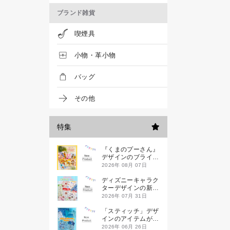
ブランド雑貨
喫煙具
小物・革小物
バッグ
その他
特集
『くまのプーさん』
デザインのブライン
ドミニハンドタオル
2026年 08月 07日
が発売！
ディズニーキャラク
ターデザインの新作
シールが一挙発売
2026年 07月 31日
「スティッチ」デザ
インのアイテムが新
登場です
2026年 06月 26日