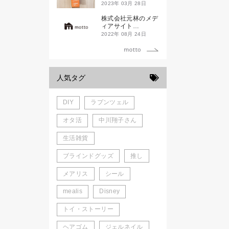
ド新潟一番」
2023年 03月 28日
株式会社元林のメデ
ィアサイト
「motto」がローン
2022年 08月 24日
チしました。
人気タグ
DIY
ラプンツェル
オタ活
中川翔子さん
生活雑貨
ブラインドグッズ
推し
メアリス
シール
mealis
Disney
トイ・ストーリー
ヘアゴム
ジェルネイル