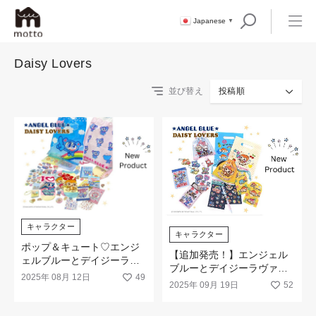
Japanese
▼
Daisy Lovers
並び替え
投稿順
キャラクター
キャラクター
ポップ＆キュート♡エンジ
【追加発売！】エンジェル
ェルブルーとデイジーラヴ
ブルーとデイジーラヴァー
ァーズの新商品が新発売！
2025年 08月 12日
49
ズの新商品が追加で登場！
2025年 09月 19日
52