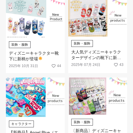
装飾・服飾
装飾・服飾
大人気ディズニーキャラク
ディズニーキャラクター靴
ターデザインの靴下に新柄
下に新柄が登場
が登場☆
2025年 07月 24日
43
2025年 10月 31日
44
装飾・服飾
キャラクター
〔新商品〕ディズニーキャ
【新商品】Angel Blue（エ