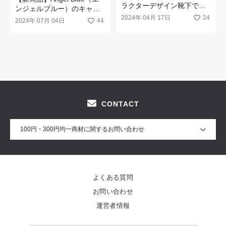
ラクターデザイン靴下で足
ンジェルブルー）のキャラ
元から楽しく♪
2024年 04月 17日
24
クターグッズが新発売☆
2024年 07月 04日
44
CONTACT
100円・300円均一商材に関するお問い合わせ
よくある質問
お問い合わせ
運営者情報