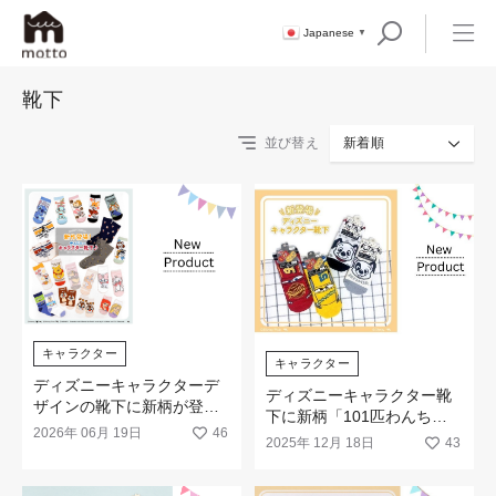
Japanese
▼
靴下
並び替え
新着順
キャラクター
キャラクター
ディズニーキャラクターデ
ディズニーキャラクター靴
ザインの靴下に新柄が登場
下に新柄「101匹わんちゃ
です
2026年 06月 19日
46
ん」「カーズ」が登場
2025年 12月 18日
43