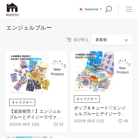
Japanese
▼
エンジェルブルー
並び替え
新着順
キャラクター
キャラクター
ポップ＆キュート♡エンジ
【追加発売！】エンジェル
ェルブルーとデイジーラヴ
ブルーとデイジーラヴァー
ァーズの新商品が新発売！
2025年 08月 12日
49
ズの新商品が追加で登場！
2025年 09月 19日
52