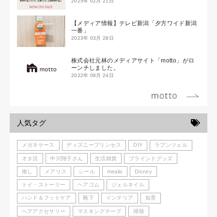
2025年 02月 21日
【メディア情報】テレビ新潟「夕方ワイド新潟
一番」
2023年 03月 28日
株式会社元林のメディアサイト「motto」がロ
ーンチしました。
2022年 08月 24日
人気タグ
メガネケース
ディズニープリンセス
DIY
ラプンツェル
オタ活
中川翔子さん
生活雑貨
ブラインドグッズ
推し
メアリス
シール
mealis
Disney
トイ・ストーリー
ヘアゴム
ジェルネイル
ハンド＆フットケア
靴下
インテリア
知育
ヘアアクセサリー
マスキングテープ
掃除