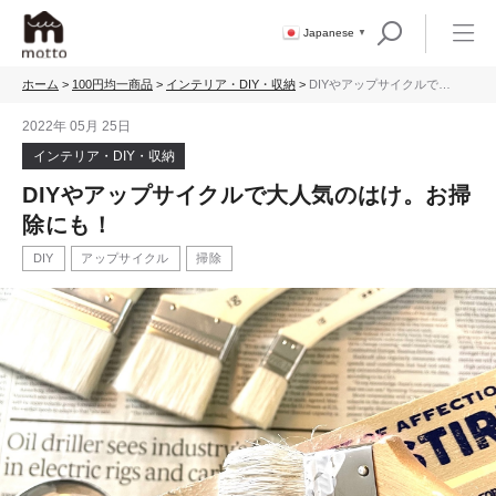
Japanese
▼
ホーム
>
100円均一商品
>
インテリア・DIY・収納
>
DIYやアップサイクルで大
人気のはけ。お掃除に
も！
2022年 05月 25日
インテリア・DIY・収納
DIYやアップサイクルで大人気のはけ。お掃
除にも！
DIY
アップサイクル
掃除