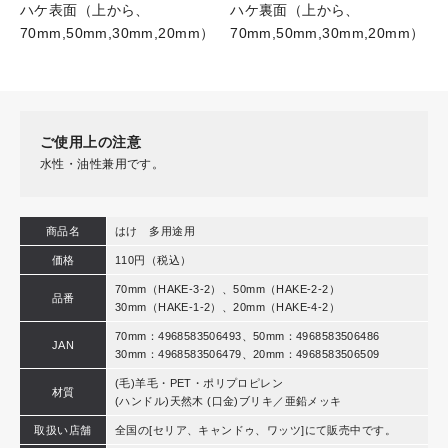
ハケ表面（上から、
ハケ裏面（上から、
70mm,50mm,30mm,20mm）
70mm,50mm,30mm,20mm）
ご使用上の注意
水性・油性兼用です。
商品名
はけ 多用途用
価格
110円（税込）
70mm（HAKE-3-2）、50mm（HAKE-2-2）
品番
30mm（HAKE-1-2）、20mm（HAKE-4-2）
70mm：4968583506493、50mm：4968583506486
JAN
30mm：4968583506479、20mm：4968583506509
(毛)羊毛・PET・ポリプロピレン
材質
(ハンドル)天然木 (口金)ブリキ／亜鉛メッキ
取扱い店舗
全国の[セリア、キャンドゥ、ワッツ]にて販売中です。