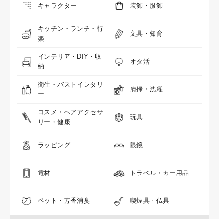
キャラクター
装飾・服飾
キッチン・ランチ・行
文具・知育
楽
インテリア・DIY・収
オタ活
納
衛生・バストイレタリ
清掃・洗濯
ー
コスメ・ヘアアクセサ
玩具
リー・健康
ラッピング
眼鏡
電材
トラベル・カー用品
ペット・芳香消臭
喫煙具・仏具