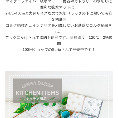
マイクロファイバー吸水マット…食器やカトラリーの水切りに
便利な吸水マットは、
24.5x40cmと大判サイズなので水切りラックの下に敷いても◎
２柄展開
コルク鍋敷き…インテリアを邪魔しないお洒落なコルク鍋敷き
は、
フックにかけられて収納も便利です。耐熱温度：120℃ 2柄展
開
100円ショップのSeriaさんで発売中です！