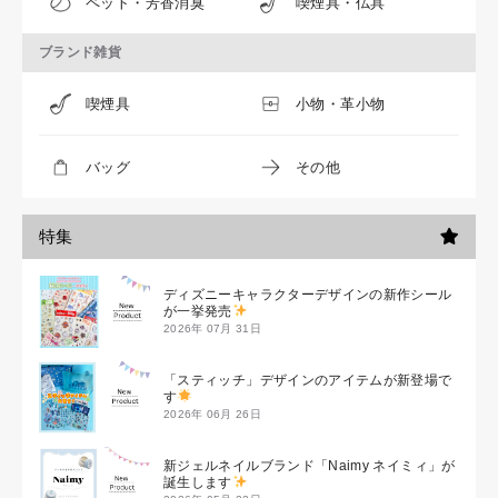
ペット・芳香消臭
喫煙具・仏具
ブランド雑貨
喫煙具
小物・革小物
バッグ
その他
特集
ディズニーキャラクターデザインの新作シール
が一挙発売
2026年 07月 31日
「スティッチ」デザインのアイテムが新登場で
す
2026年 06月 26日
新ジェルネイルブランド「Naimy ネイミィ」が
誕生します