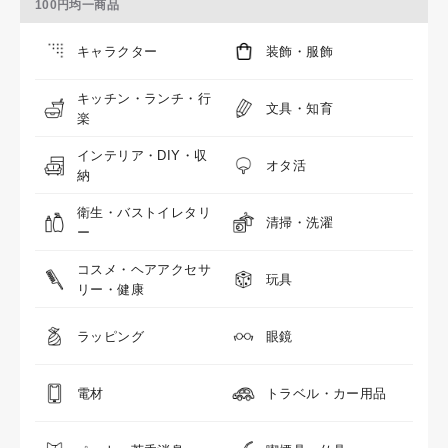
100円均一商品
キャラクター
装飾・服飾
キッチン・ランチ・行
文具・知育
楽
インテリア・DIY・収
オタ活
納
衛生・バストイレタリ
清掃・洗濯
ー
コスメ・ヘアアクセサ
玩具
リー・健康
ラッピング
眼鏡
電材
トラベル・カー用品