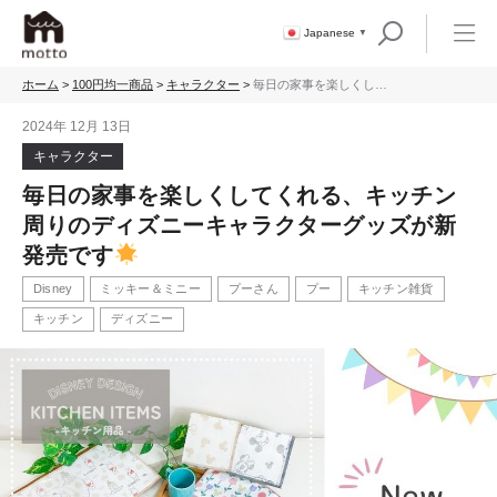
Japanese
▼
ホーム
>
100円均一商品
>
キャラクター
>
毎日の家事を楽しくして
くれる、キッチン周りの
ディズニーキャラクター
2024年 12月 13日
グッズが新発売です
キャラクター
毎日の家事を楽しくしてくれる、キッチン
周りのディズニーキャラクターグッズが新
発売です
Disney
ミッキー＆ミニー
プーさん
プー
キッチン雑貨
キッチン
ディズニー