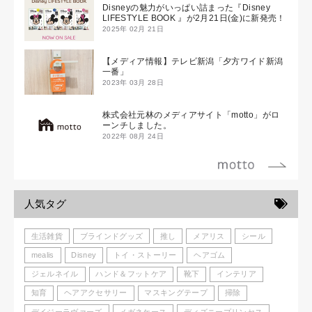
Disneyの魅力がいっぱい詰まった『Disney
LIFESTYLE BOOK 』が2月21日(金)に新発売！
2025年 02月 21日
【メディア情報】テレビ新潟「夕方ワイド新潟
一番」
2023年 03月 28日
株式会社元林のメディアサイト「motto」がロ
ーンチしました。
2022年 08月 24日
人気タグ
生活雑貨
ブラインドグッズ
推し
メアリス
シール
mealis
Disney
トイ・ストーリー
ヘアゴム
ジェルネイル
ハンド＆フットケア
靴下
インテリア
知育
ヘアアクセサリー
マスキングテープ
掃除
デイジーラヴァーズ
メガネケース
ディズニープリンセス