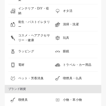
インテリア・DIY・収
オタ活
納
衛生・バストイレタリ
清掃・洗濯
ー
コスメ・ヘアアクセサ
玩具
リー・健康
ラッピング
眼鏡
電材
トラベル・カー用品
ペット・芳香消臭
喫煙具・仏具
ブランド雑貨
喫煙具
小物・革小物