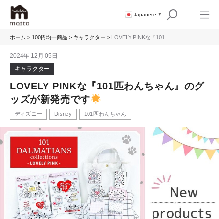
Japanese
▼
ホーム
>
100円均一商品
>
キャラクター
>
LOVELY PINKな『101匹
わんちゃん』のグッズが
新発売です
2024年 12月 05日
キャラクター
LOVELY PINKな『101匹わんちゃん』のグ
ッズが新発売です
ディズニー
Disney
101匹わんちゃん