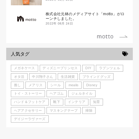
株式会社元林のメディアサイト「motto」がロ
ーンチしました。
2022年 08月 24日
人気タグ
メガネケース
ディズニープリンセス
DIY
ラプンツェル
オタ活
中川翔子さん
生活雑貨
ブラインドグッズ
推し
メアリス
シール
mealis
Disney
トイ・ストーリー
ヘアゴム
ジェルネイル
ハンド＆フットケア
靴下
インテリア
知育
ヘアアクセサリー
マスキングテープ
掃除
デイジーラヴァーズ