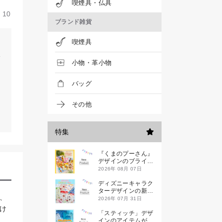
喫煙具・仏具
10
ブランド雑貨
喫煙具
小物・革小物
バッグ
その他
特集
『くまのプーさん』
デザインのブライン
ドミニハンドタオル
2026年 08月 07日
が発売！
ディズニーキャラク
ターデザインの新作
、
シールが一挙発売
2026年 07月 31日
け
「スティッチ」デザ
インのアイテムが新