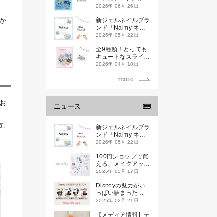
登場です
2026年 06月 26日
か
新ジェルネイルブラ
ンド「Naimy ネイ
ミィ」が誕生します
2026年 05月 22日
全9種類！とっても
キュートなスライダ
ーケースが新登場し
2026年 04月 10日
ます♡
お
ニュース
方、
新ジェルネイルブラ
ンド「Naimy ネイ
ミィ」が誕生します
2026年 05月 22日
100円ショップで買
える、メイクアップ
ブランド
2026年 03月 17日
「mealis（メアリ
ス）」誕生。
Disneyの魅力がい
っぱい詰まった
『Disney
2025年 02月 21日
LIFESTYLE BOOK
』が2月21日(金)に
【メディア情報】テ