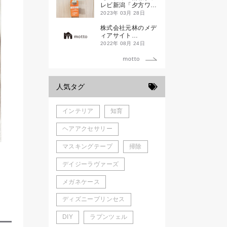
新発売！
レビ新潟「夕方ワイ
ド新潟一番」
2023年 03月 28日
株式会社元林のメデ
ィアサイト
「motto」がローン
2022年 08月 24日
チしました。
人気タグ
インテリア
知育
ヘアアクセサリー
マスキングテープ
掃除
デイジーラヴァーズ
メガネケース
ディズニープリンセス
DIY
ラプンツェル