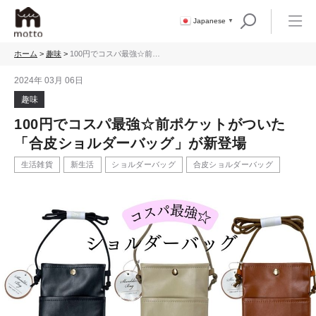
Japanese
▼
ホーム
>
趣味
>
100円でコスパ最強☆前ポ
ケットがついた「合皮シ
ョルダーバッグ」が新登
2024年 03月 06日
場
趣味
100円でコスパ最強☆前ポケットがついた
「合皮ショルダーバッグ」が新登場
生活雑貨
新生活
ショルダーバッグ
合皮ショルダーバッグ