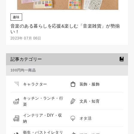
趣味
音楽のある暮らしを応援&楽しむ「音楽雑貨」が勢揃
い！
2023年 07月 06日
記事カテゴリー
100円均一商品
キャラクター
装飾・服飾
キッチン・ランチ・行
文具・知育
楽
インテリア・DIY・収
オタ活
納
衛生・バストイレタリ