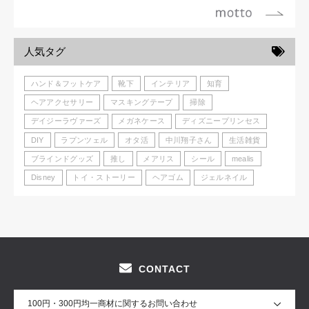
人気タグ
ハンド＆フットケア
靴下
インテリア
知育
ヘアアクセサリー
マスキングテープ
掃除
デイジーラヴァーズ
メガネケース
ディズニープリンセス
DIY
ラプンツェル
オタ活
中川翔子さん
生活雑貨
ブラインドグッズ
推し
メアリス
シール
mealis
Disney
トイ・ストーリー
ヘアゴム
ジェルネイル
CONTACT
100円・300円均一商材に関するお問い合わせ