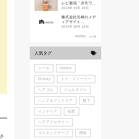
新発売！
レビ新潟「夕方ワイ
ド新潟一番」
2023年 03月 28日
株式会社元林のメデ
ィアサイト
「motto」がローン
2022年 08月 24日
チしました。
人気タグ
シール
mealis
Disney
トイ・ストーリー
ヘアゴム
ジェルネイル
ハンド＆フットケア
靴下
インテリア
知育
ヘアアクセサリー
マスキングテープ
掃除
さ