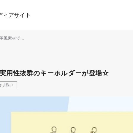
ディアサイト
革風素材で高
性抜群のキー
登場☆
実用性抜群のキーホルダーが登場☆
きま洗い