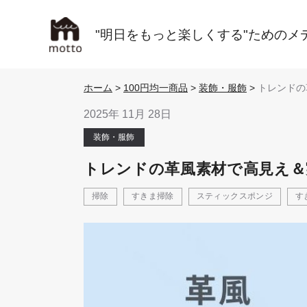
"明日をもっと楽しくする"ためのメ
ホーム
>
100円均一商品
>
装飾・服飾
>
トレンドの
見え＆実用
ホルダーが
2025年 11月 28日
装飾・服飾
トレンドの革風素材で高見え＆
掃除
すきま掃除
スティックスポンジ
す