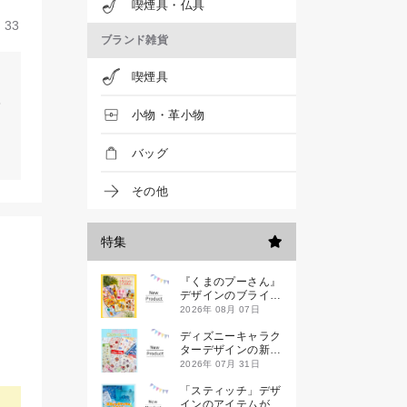
喫煙具・仏具
33
ブランド雑貨
喫煙具
小物・革小物
バッグ
その他
特集
『くまのプーさん』
デザインのブライン
ドミニハンドタオル
2026年 08月 07日
が発売！
ディズニーキャラク
ターデザインの新作
シールが一挙発売
2026年 07月 31日
「スティッチ」デザ
インのアイテムが新