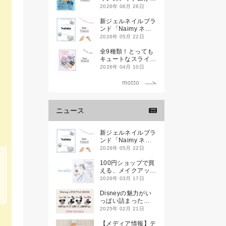
登場です
2026年 06月 26日
新ジェルネイルブラ
ンド「Naimy ネイ
ミィ」が誕生します
2026年 05月 22日
全9種類！とっても
キュートなスライダ
ーケースが新登場し
2026年 04月 10日
ます♡
ニュース
新ジェルネイルブラ
ンド「Naimy ネイ
ミィ」が誕生します
2026年 05月 22日
100円ショップで買
える、メイクアップ
ブランド
2026年 03月 17日
「mealis（メアリ
ス）」誕生。
Disneyの魅力がい
っぱい詰まった
『Disney
2025年 02月 21日
LIFESTYLE BOOK
』が2月21日(金)に
【メディア情報】テ