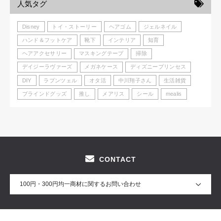
人気タグ
Disney
トイ・ストーリー
ヘアゴム
ジェルネイル
ハンド＆フットケア
靴下
インテリア
知育
ヘアアクセサリー
マスキングテープ
掃除
デイジーラヴァーズ
メガネケース
ディズニープリンセス
DIY
ラプンツェル
オタ活
中川翔子さん
生活雑貨
ブラインドグッズ
推し
メアリス
シール
mealis
CONTACT
100円・300円均一商材に関するお問い合わせ