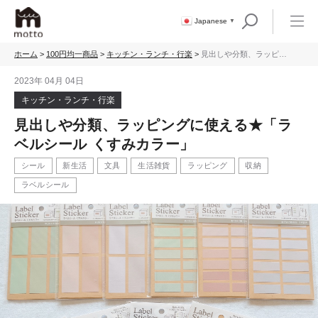
Japanese
▼
ホーム
>
100円均一商品
>
キッチン・ランチ・行楽
>
見出しや分類、ラッピン
グに使える★「ラベルシ
ール くすみカラー」
2023年 04月 04日
キッチン・ランチ・行楽
見出しや分類、ラッピングに使える★「ラ
ベルシール くすみカラー」
シール
新生活
文具
生活雑貨
ラッピング
収納
ラベルシール