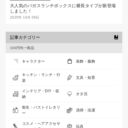
大人気のバガスランチボックスに横長タイプが新登場
しました！
2025年 10月 09日
記事カテゴリー
100円均一商品
キャラクター
装飾・服飾
キッチン・ランチ・行
文具・知育
楽
インテリア・DIY・収
オタ活
納
衛生・バストイレタリ
清掃・洗濯
ー
コスメ・ヘアアクセサ
玩具