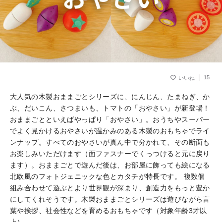
15
大人気の木製おままごとシリーズに、にんじん、たまねぎ、か
ぶ、だいこん、さつまいも、トマトの「おやさい」が新登場！
おままごとといえばやっぱり「おやさい」。おうちやスーパー
でよく見かけるおやさいが温かみのある木製のおもちゃでライ
ンナップ。すべてのおやさいが真ん中で分かれて、その断面も
お楽しみいただけます（面ファスナーでくっつけると元に戻り
ます）。おままごとで遊んだ後は、お部屋に飾っても絵になる
北欧風のフォトジェニックな色とカタチが特長です。 複数個
組み合わせて遊ぶとより世界観が深まり、創造力をもっと豊か
にしてくれそうです。木製おままごとシリーズは遊びながら言
葉や挨拶、社会性などを育めるおもちゃです（対象年齢3才以
上）。