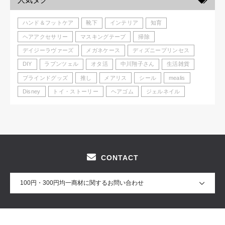
ハンド＆フットケア
靴下
インテリア
知育
ヘアアクセサリー
マスキングテープ
掃除
デイジーラヴァーズ
メガネケース
ディズニープリンセス
DIY
ラプンツェル
オタ活
中川翔子さん
生活雑貨
ブラインドグッズ
推し
メアリス
シール
mealis
Disney
トイ・ストーリー
ヘアゴム
ジェルネイル
CONTACT
100円・300円均一商材に関するお問い合わせ