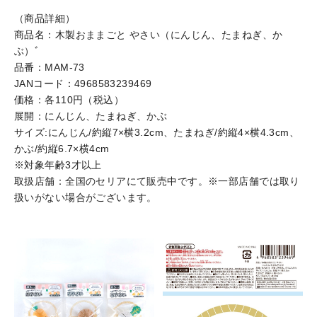
（商品詳細）
商品名：木製おままごと やさい（にんじん、たまねぎ、か
ぶ）ﾞ
品番：MAM-73
JANコード：4968583239469
価格：各110円（税込）
展開：にんじん、たまねぎ、かぶ
サイズ:にんじん/約縦7×横3.2cm、たまねぎ/約縦4×横4.3cm、
かぶ/約縦6.7×横4cm
※対象年齢3才以上
取扱店舗：全国のセリアにて販売中です。※一部店舗では取り
扱いがない場合がございます。