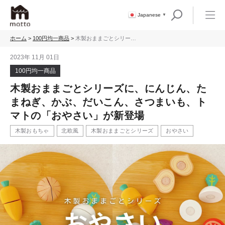
Japanese
▼
ホーム
>
100円均一商品
>
木製おままごとシリーズ
に、にんじん、たまね
ぎ、かぶ、だいこん、さ
2023年 11月 01日
つまいも、トマトの「お
やさい」が新登場
100円均一商品
木製おままごとシリーズに、にんじん、た
まねぎ、かぶ、だいこん、さつまいも、ト
マトの「おやさい」が新登場
木製おもちゃ
北欧風
木製おままごとシリーズ
おやさい