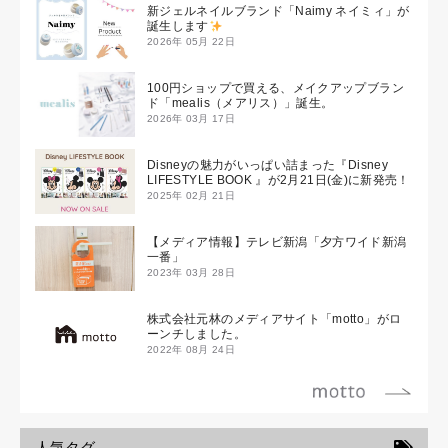
新ジェルネイルブランド「Naimy ネイミィ」が
誕生します
2026年 05月 22日
100円ショップで買える、メイクアップブラン
ド「mealis（メアリス）」誕生。
2026年 03月 17日
Disneyの魅力がいっぱい詰まった『Disney
LIFESTYLE BOOK 』が2月21日(金)に新発売！
2025年 02月 21日
【メディア情報】テレビ新潟「夕方ワイド新潟
一番」
2023年 03月 28日
株式会社元林のメディアサイト「motto」がロ
ーンチしました。
2022年 08月 24日
人気タグ