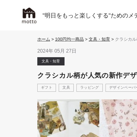
"明日をもっと楽しくする"ためのメ
ホーム
>
100円均一商品
>
文具・知育
>
クラシカル
作デザイン
ラージュに
2024年 05月 27日
にも
文具・知育
クラシカル柄が人気の新作デ
ギフト
文具
ラッピング
デザインペーパ