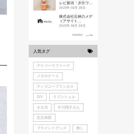
新発売！
レビ新潟「夕方ワイ
ド新潟一番」
2023年 03月 28日
株式会社元林のメデ
ィアサイト
「motto」がローン
2022年 08月 24日
チしました。
人気タグ
デイジーラヴァーズ
メガネケース
ディズニープリンセス
DIY
ラプンツェル
オタ活
中川翔子さん
生活雑貨
ブラインドグッズ
推し