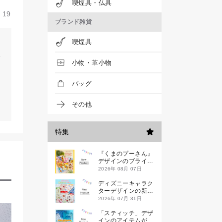
喫煙具・仏具
19
ブランド雑貨
喫煙具
小物・革小物
バッグ
その他
特集
『くまのプーさん』
デザインのブライン
ドミニハンドタオル
2026年 08月 07日
が発売！
ディズニーキャラク
ターデザインの新作
シールが一挙発売
2026年 07月 31日
「スティッチ」デザ
インのアイテムが新