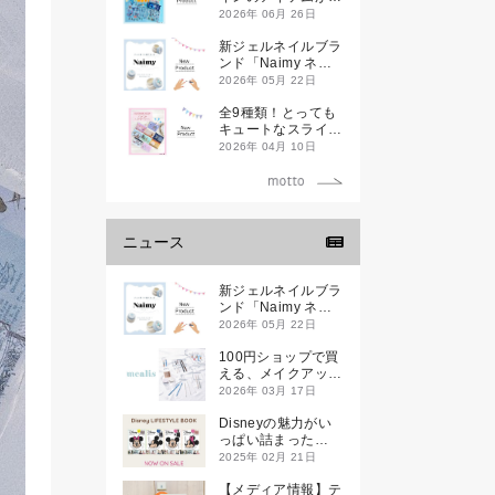
登場です
2026年 06月 26日
新ジェルネイルブラ
ンド「Naimy ネイ
ミィ」が誕生します
2026年 05月 22日
全9種類！とっても
キュートなスライダ
ーケースが新登場し
2026年 04月 10日
ます♡
ニュース
新ジェルネイルブラ
ンド「Naimy ネイ
ミィ」が誕生します
2026年 05月 22日
100円ショップで買
える、メイクアップ
ブランド
2026年 03月 17日
「mealis（メアリ
ス）」誕生。
Disneyの魅力がい
っぱい詰まった
『Disney
2025年 02月 21日
LIFESTYLE BOOK
』が2月21日(金)に
【メディア情報】テ