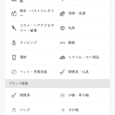
納
衛生・バストイレタリ
清掃・洗濯
ー
コスメ・ヘアアクセサ
玩具
リー・健康
ラッピング
眼鏡
電材
トラベル・カー用品
ペット・芳香消臭
喫煙具・仏具
ブランド雑貨
喫煙具
小物・革小物
バッグ
その他