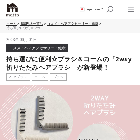
Japanese
▼
ホーム
>
100円均一商品
>
コスメ・ヘアアクセサリー・健康
>
持ち運びに便利☆ブラシ
＆コームの「2way折りた
たみヘアブラシ」が新登
2023年 06月 01日
場！
コスメ・ヘアアクセサリー・健康
持ち運びに便利☆ブラシ＆コームの「2way
折りたたみヘアブラシ」が新登場！
ヘアブラシ
コーム
ブラシ