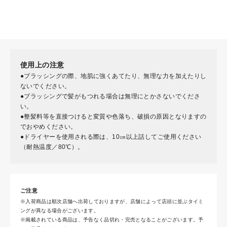
使用上の注意
●ブラッシングの際、地肌に強くあてたり、無理な力を加えたりし
ないでください。
●ブラッシングで髪がもつれる場合は無理にとかさないでくださ
い。
●整髪料等を直接つけると変質や色落ち、破損の原因となりますの
でおやめください。
●ドライヤーを使用される際は、10㎝以上話してご使用ください
（耐熱温度／80℃）。
ご注意
※入荷商品は順次店舗へ出荷しておりますが、店舗によって店頭に並ぶタイミ
ングが異なる場合がございます。
※掲載されている商品は、予告なく品切れ・完売となることがございます。予