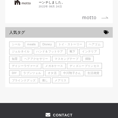
ーンチしました。
2022年 08月 24日
人気タグ
シール
mealis
Disney
トイ・ストーリー
ヘアゴム
ジェルネイル
ハンド＆フットケア
靴下
インテリア
知育
ヘアアクセサリー
マスキングテープ
掃除
デイジーラヴァーズ
メガネケース
ディズニープリンセス
DIY
ラプンツェル
オタ活
中川翔子さん
生活雑貨
ブラインドグッズ
推し
メアリス
CONTACT