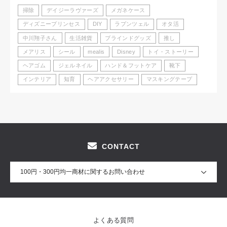
掃除
デイジーラヴァーズ
メガネケース
ディズニープリンセス
DIY
ラプンツェル
オタ活
中川翔子さん
生活雑貨
ブラインドグッズ
推し
メアリス
シール
mealis
Disney
トイ・ストーリー
ヘアゴム
ジェルネイル
ハンド＆フットケア
靴下
インテリア
知育
ヘアアクセサリー
マスキングテープ
CONTACT
100円・300円均一商材に関するお問い合わせ
よくある質問