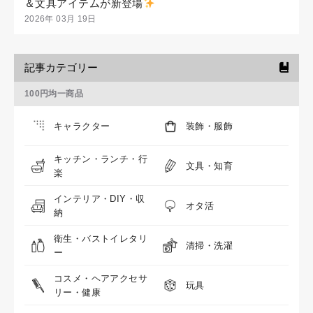
＆文具アイテムが新登場
2026年 03月 19日
記事カテゴリー
100円均一商品
キャラクター
装飾・服飾
キッチン・ランチ・行
文具・知育
楽
インテリア・DIY・収
オタ活
納
衛生・バストイレタリ
清掃・洗濯
ー
コスメ・ヘアアクセサ
玩具
リー・健康