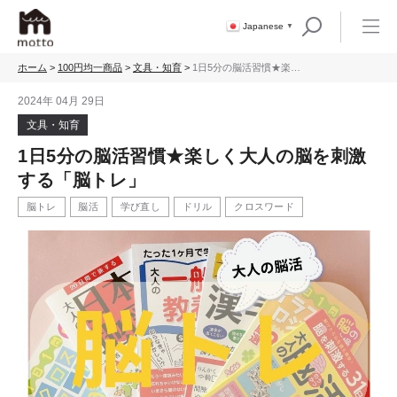
Japanese
▼
ホーム
>
100円均一商品
>
文具・知育
>
1日5分の脳活習慣★楽し
く大人の脳を刺激する
「脳トレ」
2024年 04月 29日
文具・知育
1日5分の脳活習慣★楽しく大人の脳を刺激
する「脳トレ」
脳トレ
脳活
学び直し
ドリル
クロスワード