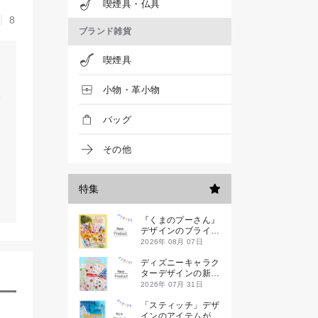
喫煙具・仏具
8
ブランド雑貨
喫煙具
小物・革小物
バッグ
その他
特集
『くまのプーさん』
デザインのブライン
ドミニハンドタオル
2026年 08月 07日
が発売！
ディズニーキャラク
ターデザインの新作
シールが一挙発売
2026年 07月 31日
「スティッチ」デザ
インのアイテムが新