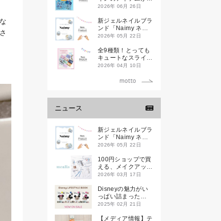
登場です
2026年 06月 26日
な
新ジェルネイルブラ
ンド「Naimy ネイ
さ
ミィ」が誕生します
2026年 05月 22日
全9種類！とっても
キュートなスライダ
ーケースが新登場し
2026年 04月 10日
ます♡
ニュース
新ジェルネイルブラ
ンド「Naimy ネイ
ミィ」が誕生します
2026年 05月 22日
100円ショップで買
える、メイクアップ
ブランド
2026年 03月 17日
「mealis（メアリ
ス）」誕生。
Disneyの魅力がい
っぱい詰まった
『Disney
2025年 02月 21日
LIFESTYLE BOOK
』が2月21日(金)に
【メディア情報】テ