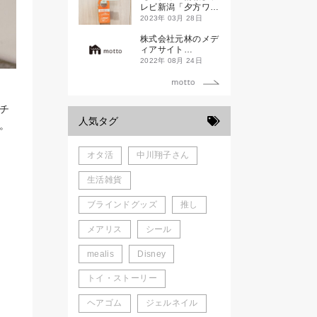
新発売！
レビ新潟「夕方ワイ
ド新潟一番」
2023年 03月 28日
株式会社元林のメデ
ィアサイト
「motto」がローン
2022年 08月 24日
チしました。
チ
人気タグ
。
オタ活
中川翔子さん
生活雑貨
ブラインドグッズ
推し
メアリス
シール
mealis
Disney
トイ・ストーリー
ヘアゴム
ジェルネイル