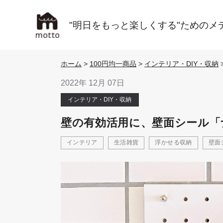
"明日をもっと楽しくする"ためのメ
ホーム
>
100円均一商品
>
インテリア・DIY・収納
2022年 12月 07日
インテリア・DIY・収納
壁の有効活用に、壁面シール「
インテリア
生活雑貨
浮かせる収納
壁面