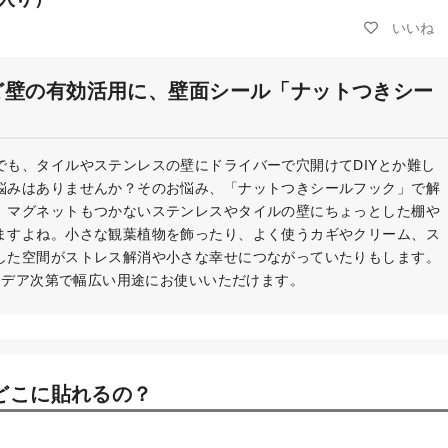
ど壁の有効活用に、壁面シール「ナットつきシー
も、タイルやステンレスの壁にドライバーで穴開けてDIYとか難し
悩みはありませんか？そのお悩み、「ナットつきシールフック」で解
、マグネットもつかないステンレスやタイルの壁にちょっとした棚や
ますよね。小さな観葉植物を飾ったり、よく使うカギやクリーム、ス
した空間がストレス解消や小さな幸せにつながっていたりもします。
アイデア次第で幅広い用途にお使いいただけます。
どこに貼れるの？