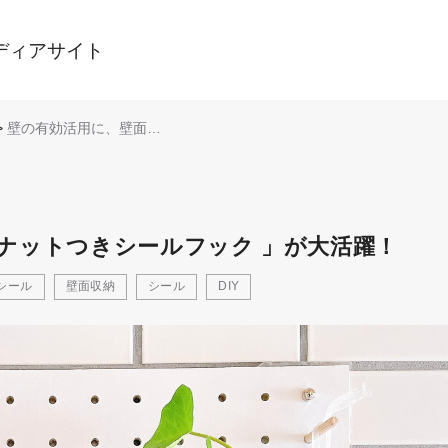
ディアサイト
>
壁の有効活用に、壁面シ
ール「ナットつきシール
フック 」が大活躍！
ナットつきシールフック 」が大活躍！
シール
壁面収納
シール
DIY