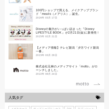
100円ショップで買える、メイクアップブラン
ド「mealis（メアリス）」誕生。
2026年 03月 17日
Disneyの魅力がいっぱい詰まった『Disney
LIFESTYLE BOOK 』が2月21日(金)に新発売！
2025年 02月 21日
【メディア情報】テレビ新潟「夕方ワイド新潟
一番」
2023年 03月 28日
株式会社元林のメディアサイト「motto」がロ
ーンチしました。
2022年 08月 24日
人気タグ
メガネケース
ディズニープリンセス
DIY
ラプンツェル