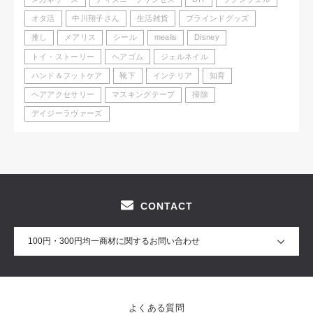
オタ活
中川翔子さん
生活雑貨
ブラインドグッズ
推し
メアリス
シール
mealis
Disney
トイ・ストーリー
ヘアゴム
ジェルネイル
ハンド＆フットケア
靴下
インテリア
知育
ヘアアクセサリー
マスキングテープ
掃除
デイジーラヴァーズ
CONTACT
100円・300円均一商材に関するお問い合わせ
よくある質問