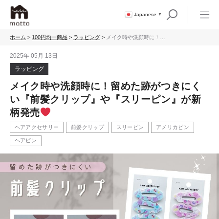
Japanese
▼
ホーム
>
100円均一商品
>
ラッピング
>
メイク時や洗顔時に！留
めた跡がつきにくい『前
髪クリップ』や『スリー
2025年 05月 13日
ピン』が新柄発売
ラッピング
メイク時や洗顔時に！留めた跡がつきにく
い『前髪クリップ』や『スリーピン』が新
柄発売
ヘアアクセサリー
前髪クリップ
スリーピン
アメリカピン
ヘアピン