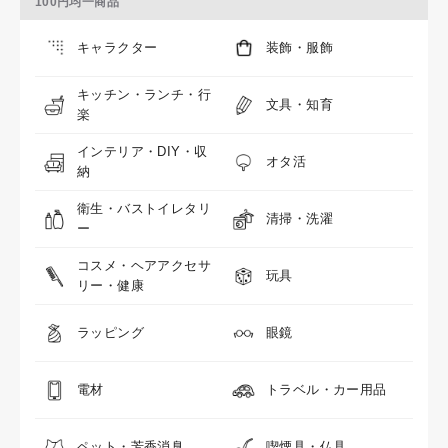
100円均一商品
キャラクター
装飾・服飾
キッチン・ランチ・行
文具・知育
楽
インテリア・DIY・収
オタ活
納
衛生・バストイレタリ
清掃・洗濯
ー
コスメ・ヘアアクセサ
玩具
リー・健康
ラッピング
眼鏡
電材
トラベル・カー用品
ペット・芳香消臭
喫煙具・仏具