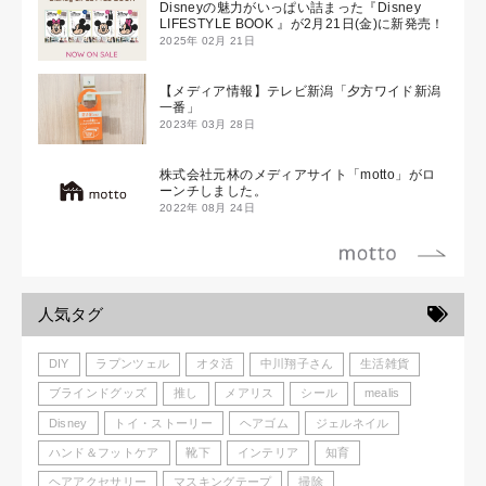
Disneyの魅力がいっぱい詰まった『Disney
LIFESTYLE BOOK 』が2月21日(金)に新発売！
2025年 02月 21日
【メディア情報】テレビ新潟「夕方ワイド新潟
一番」
2023年 03月 28日
株式会社元林のメディアサイト「motto」がロ
ーンチしました。
2022年 08月 24日
人気タグ
DIY
ラプンツェル
オタ活
中川翔子さん
生活雑貨
ブラインドグッズ
推し
メアリス
シール
mealis
Disney
トイ・ストーリー
ヘアゴム
ジェルネイル
ハンド＆フットケア
靴下
インテリア
知育
ヘアアクセサリー
マスキングテープ
掃除