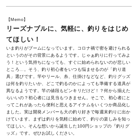
【Memo】
リーズナブルに、気軽に、釣りをはじめ
てほしい！
いま釣りがブームになっています。コロナ禍で密を避けられる
というのがその背景にあるようです。じゃぁ釣りに行ってみよ
う！という気持ちになっても、すぐに始められないのが悲しい
ところ…。そう、釣り初心者をいつも悩ませるのが「釣り道
具」選びです。竿やリール、糸、仕掛けなどなど、釣りグッズ
は何を釣りたいか、どこで釣るのかによっても準備する道具が
異なるようです。竿の値段もピンキリだけど！？何から揃えた
らいいの？初心者には見当もつきません。そこで、初心者にと
ってこれがあったら便利と思えるアイテムをいくつか商品化し
ました。実は開発メンバーも大の釣り好きで毎週末釣りに出か
けています。まずは釣りを気軽に始めて、釣りの楽しみを知っ
てほしい。そんな想いから誕生した100円ショップの『釣りグ
ッズ』です。ぜひお試しください。