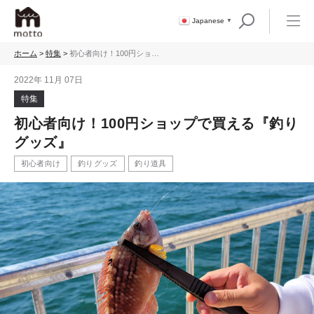
Japanese
▼
ホーム
>
特集
>
初心者向け！100円ショッ
プで買える『釣りグッ
ズ』
2022年 11月 07日
特集
初心者向け！100円ショップで買える『釣り
グッズ』
初心者向け
釣りグッズ
釣り道具