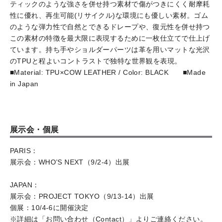
ティックのような強さを併せ持つ素材で傷がつきにくく耐摩耗
性に優れ、再生可能(リサイクル)な環境にも優しい素材。ゴム
のような弾力性で自然とできるドレープや、復元性を併せ持つ
この素材の特徴を最大限に表現するために一枚仕立てで仕上げ
ています。持ち手やショルダーパーツは革を用いマットな光沢
のTPUと程よいコントラストで独特な世界観を表現。
■Material: TPU×COW LEATHER / Color: BLACK ■Made
in Japan
展示会・個展
PARIS：
展示会：WHO’S NEXT（9/2-4）出展
JAPAN：
展示会：PROJECT TOKYO（9/13-14）出展
個展：10/4-6に開催決定
※詳細は「お問い合わせ（Contact）」よりご連絡ください。