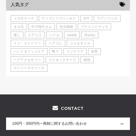
人気タグ
メガネケース
ディズニープリンセス
DIY
ラプンツェル
オタ活
中川翔子さん
生活雑貨
ブラインドグッズ
推し
メアリス
シール
mealis
Disney
トイ・ストーリー
ヘアゴム
ジェルネイル
ハンド＆フットケア
靴下
インテリア
知育
ヘアアクセサリー
マスキングテープ
掃除
デイジーラヴァーズ
CONTACT
100円・300円均一商材に関するお問い合わせ