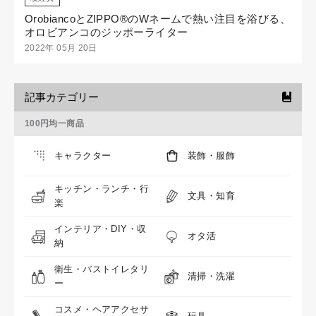
OrobiancoとZIPPO®のWネームで熱い注目を浴びる、
オロビアンコのジッポーライター
2022年 05月 20日
記事カテゴリー
100円均一商品
キャラクター
装飾・服飾
キッチン・ランチ・行
文具・知育
楽
インテリア・DIY・収
オタ活
納
衛生・バストイレタリ
清掃・洗濯
ー
コスメ・ヘアアクセサ