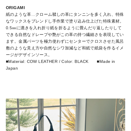
ORIGAMI
紙のような革…クローム鞣しの革にタンニンを多く入れ、特殊
なワックスをブレンドし手作業で塗り込み仕上げた特殊素材。
0.5㎜に漉きを入れ折り紙を折るように畳んだり返したりして
できる自然なドレープや艶がこの革の持つ繊細さを表現してい
ます。金属パーツを極力使わずにセンターでクロスさせた風呂
敷のような見え方や自然なシワ加減など和紙で紙袋を作るイメ
ージがデザインソース。
■Material: COW LEATHER / Color: BLACK ■Made in
Japan