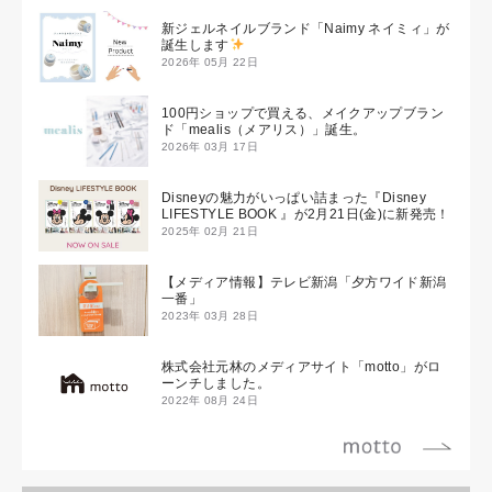
新ジェルネイルブランド「Naimy ネイミィ」が
誕生します
2026年 05月 22日
100円ショップで買える、メイクアップブラン
ド「mealis（メアリス）」誕生。
2026年 03月 17日
Disneyの魅力がいっぱい詰まった『Disney
LIFESTYLE BOOK 』が2月21日(金)に新発売！
2025年 02月 21日
【メディア情報】テレビ新潟「夕方ワイド新潟
一番」
2023年 03月 28日
株式会社元林のメディアサイト「motto」がロ
ーンチしました。
2022年 08月 24日