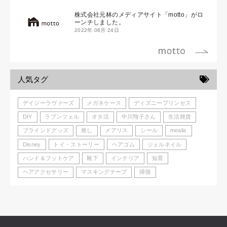
株式会社元林のメディアサイト「motto」がロ
ーンチしました。
2022年 08月 24日
人気タグ
デイジーラヴァーズ
メガネケース
ディズニープリンセス
DIY
ラプンツェル
オタ活
中川翔子さん
生活雑貨
ブラインドグッズ
推し
メアリス
シール
mealis
Disney
トイ・ストーリー
ヘアゴム
ジェルネイル
ハンド＆フットケア
靴下
インテリア
知育
ヘアアクセサリー
マスキングテープ
掃除