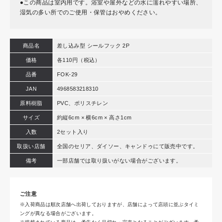
●この商品は室内用です。浴室や屋外などの水に濡れやすい場所、
湿気の多い所でのご使用・保管はおやめください。
商品名
差し込み型 シールフック 2P
価格
各110円（税込）
品番
FOK-29
JAN
4968583218310
原料樹脂
PVC、ポリスチレン
サイズ
約縦6cm × 横6cm × 高さ1cm
入数
2セット入り
取扱い店舗
全国のセリア、ダイソー、キャンドゥにて販売中です。
備考
一部店舗では取り扱いがない場合がございます。
ご注意
※入荷商品は順次店舗へ出荷しておりますが、店舗によって店頭に並ぶタイミ
ングが異なる場合がございます。