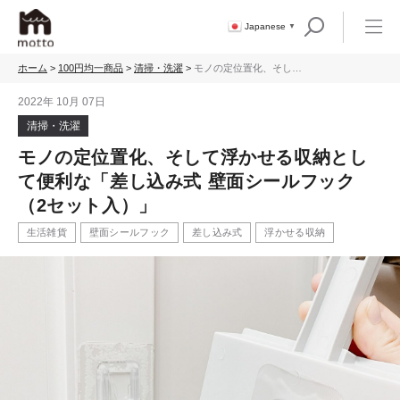
Japanese
▼
ホーム
>
100円均一商品
>
清掃・洗濯
>
モノの定位置化、そして
浮かせる収納として便利
な「差し込み式 壁面シー
2022年 10月 07日
ルフック（2セット入）」
清掃・洗濯
モノの定位置化、そして浮かせる収納とし
て便利な「差し込み式 壁面シールフック
（2セット入）」
生活雑貨
壁面シールフック
差し込み式
浮かせる収納