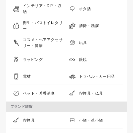
インテリア・DIY・収
オタ活
納
衛生・バストイレタリ
清掃・洗濯
ー
コスメ・ヘアアクセサ
玩具
リー・健康
ラッピング
眼鏡
電材
トラベル・カー用品
ペット・芳香消臭
喫煙具・仏具
ブランド雑貨
喫煙具
小物・革小物