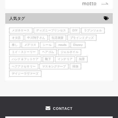
人気タグ
メガネケース
ディズニープリンセス
DIY
ラプンツェル
オタ活
中川翔子さん
生活雑貨
ブラインドグッズ
推し
メアリス
シール
mealis
Disney
トイ・ストーリー
ヘアゴム
ジェルネイル
ハンド＆フットケア
靴下
インテリア
知育
ヘアアクセサリー
マスキングテープ
掃除
デイジーラヴァーズ
CONTACT