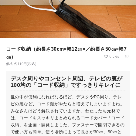
コード収納（約長さ30cm×幅12㎝×／約長さ50㎝×幅7
㎝）
10
価格 各110円(税込)
デスク周りやコンセント周辺、テレビの裏が
100均の「コード収納」ですっきりキレイに
世の中が便利になればなるほど、デスクやPC周り、テレ
ビの裏など、コード類がやたらと増えてしまいますよね。
みなさんはどう解決されていますか。わたしたち元林で
は、コードをスッキリまとめられるコードカバー「コード
収納」を企画・開発しました。ファスナーで開閉できるの
で使い方も簡単。使う場所によって長さが30㎝、50㎝と