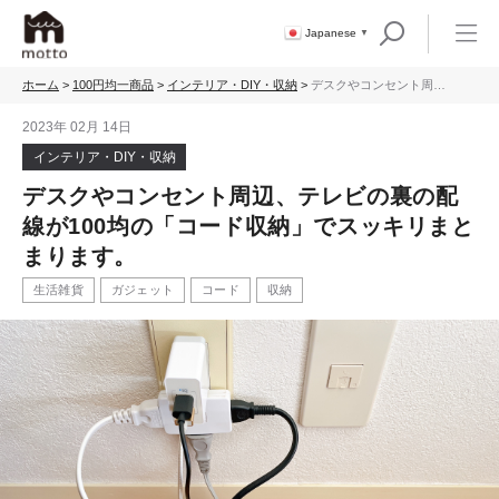
Japanese
▼
ホーム
>
100円均一商品
>
インテリア・DIY・収納
>
デスクやコンセント周
辺、テレビの裏の配線が
100均の「コード収納」で
2023年 02月 14日
スッキリまとまります。
インテリア・DIY・収納
デスクやコンセント周辺、テレビの裏の配
線が100均の「コード収納」でスッキリまと
まります。
生活雑貨
ガジェット
コード
収納