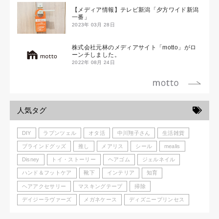
【メディア情報】テレビ新潟「夕方ワイド新潟
一番」
2023年 03月 28日
株式会社元林のメディアサイト「motto」がロ
ーンチしました。
2022年 08月 24日
人気タグ
DIY
ラプンツェル
オタ活
中川翔子さん
生活雑貨
ブラインドグッズ
推し
メアリス
シール
mealis
Disney
トイ・ストーリー
ヘアゴム
ジェルネイル
ハンド＆フットケア
靴下
インテリア
知育
ヘアアクセサリー
マスキングテープ
掃除
デイジーラヴァーズ
メガネケース
ディズニープリンセス