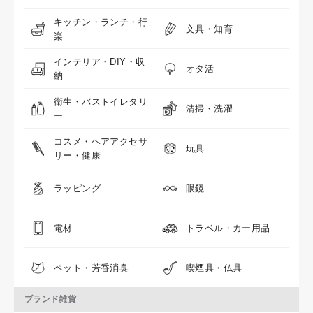
キッチン・ランチ・行
文具・知育
楽
インテリア・DIY・収
オタ活
納
衛生・バストイレタリ
清掃・洗濯
ー
コスメ・ヘアアクセサ
玩具
リー・健康
ラッピング
眼鏡
電材
トラベル・カー用品
ペット・芳香消臭
喫煙具・仏具
ブランド雑貨