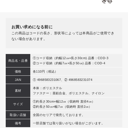
お買い求めになる前に
この商品はコードの長さ、形状等によっては本商品がご使用でき
ない場合があります。
①コード収納（約幅12㎝×長さ30cm) 品番：COD-3
商品名・品番
②コード収納（約幅7㎝×長さ50㎝) 品番：COD-4
価格
各110円（税込）
JAN
① 4968583231067、② 4968583231074
本体：ポリエステル
素材
ファスナー：亜鉛合金、ポリエステル、ナイロン
①約長さ30cm×幅12㎝（収納時 直径4㎝）
サイズ
②約長さ50㎝×幅7㎝（収納時 直径2㎝）
取扱い店舗
全国のセリアで発売しております。
備考
一部店舗では取り扱いがない場合がございます。