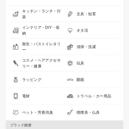
キッチン・ランチ・行
文具・知育
楽
インテリア・DIY・収
オタ活
納
衛生・バストイレタリ
清掃・洗濯
ー
コスメ・ヘアアクセサ
玩具
リー・健康
ラッピング
眼鏡
電材
トラベル・カー用品
ペット・芳香消臭
喫煙具・仏具
ブランド雑貨