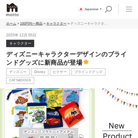
Japanese
▼
ホーム
>
100円均一商品
>
キャラクター
>
ディズニーキャラクター
デザインのブラインドグ
ッズに新商品が登場
2025年 12月 05日
キャラクター
ディズニーキャラクターデザインのブライ
ンドグッズに新商品が登場
ディズニー
Disney
ピクサー
ブラインドグッズ
CATS&DOGS