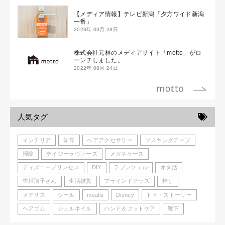
【メディア情報】テレビ新潟「夕方ワイド新潟
一番」
2023年 03月 28日
株式会社元林のメディアサイト「motto」がロ
ーンチしました。
2022年 08月 24日
人気タグ
インテリア
知育
ヘアアクセサリー
マスキングテープ
掃除
デイジーラヴァーズ
メガネケース
ディズニープリンセス
DIY
ラプンツェル
オタ活
中川翔子さん
生活雑貨
ブラインドグッズ
推し
メアリス
シール
mealis
Disney
トイ・ストーリー
ヘアゴム
ジェルネイル
ハンド＆フットケア
靴下