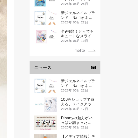
登場です
2026年 06月 26日
新ジェルネイルブラ
ンド「Naimy ネイ
ミィ」が誕生します
2026年 05月 22日
全9種類！とっても
キュートなスライダ
ーケースが新登場し
2026年 04月 10日
ます♡
ニュース
新ジェルネイルブラ
ンド「Naimy ネイ
ミィ」が誕生します
2026年 05月 22日
100円ショップで買
える、メイクアップ
ブランド
2026年 03月 17日
「mealis（メアリ
ス）」誕生。
Disneyの魅力がい
っぱい詰まった
『Disney
2025年 02月 21日
LIFESTYLE BOOK
』が2月21日(金)に
【メディア情報】テ