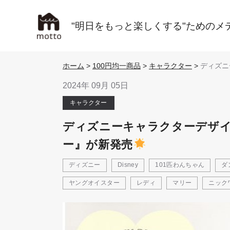
"明日をもっと楽しくする"ためのメ
ホーム
>
100円均一商品
>
キャラクター
>
ディズニ
デザイン
ラビナ』
2024年 09月 05日
ー』が新
キャラクター
ディズニーキャラクターデザ
ー』が新発売
ディズニー
Disney
101匹わんちゃん
ダ
ヤングオイスター
レディ
マリー
ニック