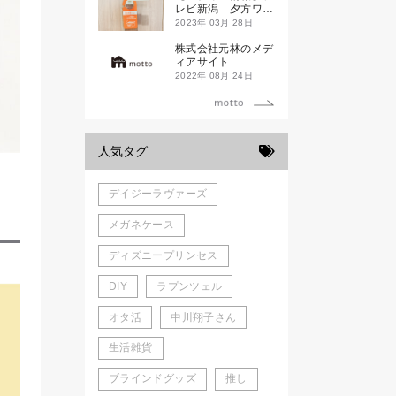
新発売！
レビ新潟「夕方ワイ
ド新潟一番」
2023年 03月 28日
株式会社元林のメデ
ィアサイト
「motto」がローン
2022年 08月 24日
チしました。
人気タグ
デイジーラヴァーズ
メガネケース
ディズニープリンセス
DIY
ラプンツェル
オタ活
中川翔子さん
生活雑貨
ブラインドグッズ
推し