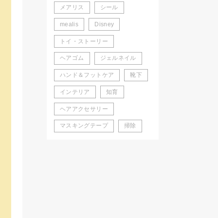
メアリス
シール
mealis
Disney
トイ・ストーリー
ヘアゴム
ジェルネイル
ハンド＆フットケア
靴下
インテリア
知育
ヘアアクセサリー
マスキングテープ
掃除