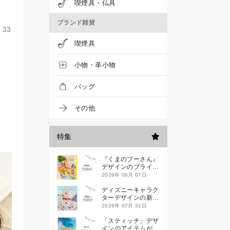
喫煙具・仏具
ブランド雑貨
33
喫煙具
小物・革小物
バッグ
その他
特集
『くまのプーさん』
デザインのブライン
ドミニハンドタオル
2026年 08月 07日
が発売！
ディズニーキャラク
ターデザインの新作
シールが一挙発売
2026年 07月 31日
「スティッチ」デザ
インのアイテムが新