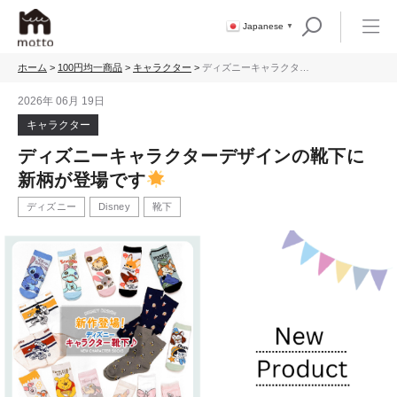
Japanese
▼
ホーム
>
100円均一商品
>
キャラクター
>
ディズニーキャラクター
デザインの靴下に新柄が
登場です
2026年 06月 19日
キャラクター
ディズニーキャラクターデザインの靴下に
新柄が登場です
ディズニー
Disney
靴下