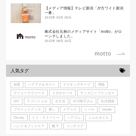
【メディア情報】テレビ新潟「夕方ワイド新潟
一番」
2023年 03月 28日
株式会社元林のメディアサイト「motto」がロ
ーンチしました。
2022年 08月 24日
人気タグ
知育
ヘアアクセサリー
マスキングテープ
掃除
デイジーラヴァーズ
メガネケース
ディズニープリンセス
DIY
ラプンツェル
オタ活
中川翔子さん
生活雑貨
ブラインドグッズ
推し
メアリス
シール
mealis
Disney
トイ・ストーリー
ヘアゴム
ジェルネイル
ハンド＆フットケア
靴下
インテリア