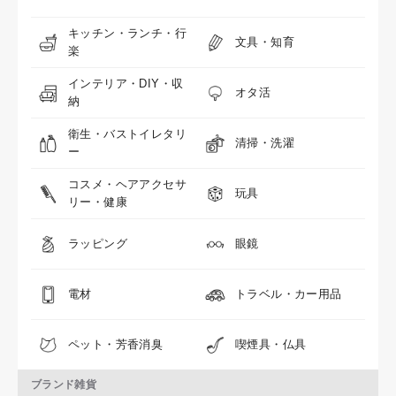
キッチン・ランチ・行
文具・知育
楽
インテリア・DIY・収
オタ活
納
衛生・バストイレタリ
清掃・洗濯
ー
コスメ・ヘアアクセサ
玩具
リー・健康
ラッピング
眼鏡
電材
トラベル・カー用品
ペット・芳香消臭
喫煙具・仏具
ブランド雑貨