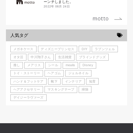
ーンチしました。
2022年 08月 24日
人気タグ
メガネケース
ディズニープリンセス
DIY
ラプンツェル
オタ活
中川翔子さん
生活雑貨
ブラインドグッズ
推し
メアリス
シール
mealis
Disney
トイ・ストーリー
ヘアゴム
ジェルネイル
ハンド＆フットケア
靴下
インテリア
知育
ヘアアクセサリー
マスキングテープ
掃除
デイジーラヴァーズ