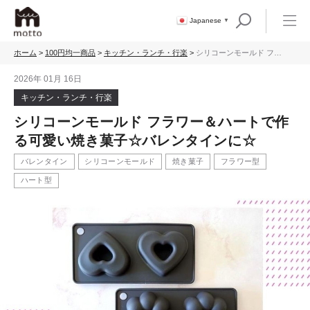
Japanese
▼
ホーム
>
100円均一商品
>
キッチン・ランチ・行楽
>
シリコーンモールド フラ
ワー＆ハートで作る可愛
い焼き菓子☆バレンタイ
2026年 01月 16日
ンに☆
キッチン・ランチ・行楽
シリコーンモールド フラワー＆ハートで作
る可愛い焼き菓子☆バレンタインに☆
バレンタイン
シリコーンモールド
焼き菓子
フラワー型
ハート型