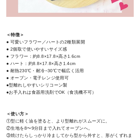
＜特徴＞
● 可愛いフラワー／ハートの2種類展開
● 2個取で使いやすいサイズ感
● フラワー：約8.8×17.8×高さ1.6cm
● ハート：約8.8×17.8×高さ1.4cm
● 耐熱230℃・耐冷−30℃で幅広く活用
● オーブン・電子レンジ使用可
●型離れしやすいシリコーン製
●お手入れは食器用洗剤でOK（食洗機不可）
＜使い方＞
①型に軽く油を塗ると、より型離れがスムーズに。
②生地を8〜9分目まで入れてオーブンへ。
③焼けたらしっかり冷ましてから型から外すと、形がくずれま