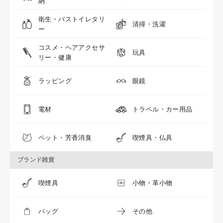
納
衛生・バストイレタリ
清掃・洗濯
ー
コスメ・ヘアアクセサ
玩具
リー・健康
ラッピング
眼鏡
電材
トラベル・カー用品
ペット・芳香消臭
喫煙具・仏具
ブランド雑貨
喫煙具
小物・革小物
バッグ
その他