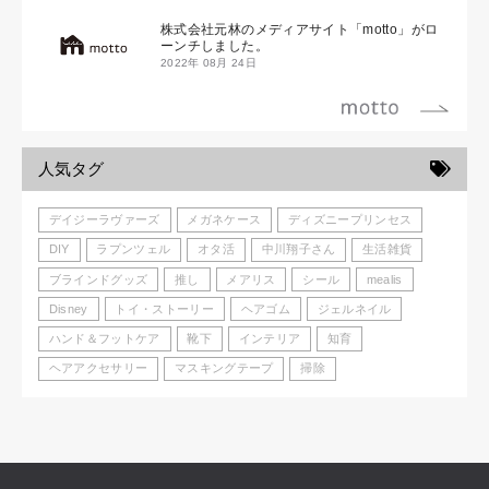
株式会社元林のメディアサイト「motto」がロ
ーンチしました。
2022年 08月 24日
人気タグ
デイジーラヴァーズ
メガネケース
ディズニープリンセス
DIY
ラプンツェル
オタ活
中川翔子さん
生活雑貨
ブラインドグッズ
推し
メアリス
シール
mealis
Disney
トイ・ストーリー
ヘアゴム
ジェルネイル
ハンド＆フットケア
靴下
インテリア
知育
ヘアアクセサリー
マスキングテープ
掃除