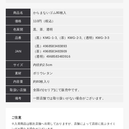
商品名
からまないゴム80枚入
価格
110円（税込）
色展開
黒、茶、透明
品番
（黒）KMG-1-3,（茶）KMG-2-3,（透明）KMG-3-3
（黒）4968583483893
JAN
（茶）4968583483909
（透明）4968583483916
サイズ
内径約2.5cm
素材
ポリウレタン
内容量
約80枚入り
取扱い店舗
全国の[セリア]にて販売中です。
備考
一部店舗では取り扱いがない場合がございます。
ご注意
※入荷商品は順次店舗へ出荷しておりますが、店舗によって店頭に並ぶタイミ
ングが異なる場合がございます。