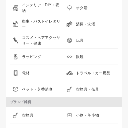
インテリア・DIY・収
オタ活
納
衛生・バストイレタリ
清掃・洗濯
ー
コスメ・ヘアアクセサ
玩具
リー・健康
ラッピング
眼鏡
電材
トラベル・カー用品
ペット・芳香消臭
喫煙具・仏具
ブランド雑貨
喫煙具
小物・革小物