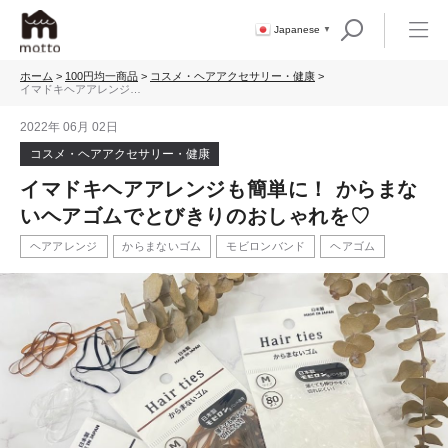
Japanese
▼
ホーム
>
100円均一商品
>
コスメ・ヘアアクセサリー・健康
>
イマドキヘアアレンジも
簡単に！ からまないヘア
ゴムでとびきりのおしゃ
2022年 06月 02日
れを♡
コスメ・ヘアアクセサリー・健康
イマドキヘアアレンジも簡単に！ からまな
いヘアゴムでとびきりのおしゃれを♡
ヘアアレンジ
からまないゴム
モビロンバンド
ヘアゴム