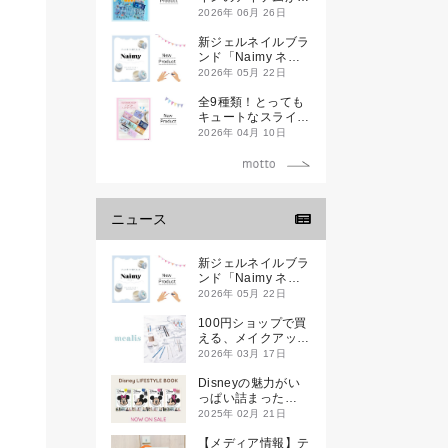
登場です
2026年 06月 26日
新ジェルネイルブラ
ンド「Naimy ネイ
ミィ」が誕生します
2026年 05月 22日
全9種類！とっても
キュートなスライダ
ーケースが新登場し
2026年 04月 10日
ます♡
ニュース
新ジェルネイルブラ
ンド「Naimy ネイ
ミィ」が誕生します
2026年 05月 22日
100円ショップで買
える、メイクアップ
ブランド
2026年 03月 17日
「mealis（メアリ
ス）」誕生。
Disneyの魅力がい
っぱい詰まった
『Disney
2025年 02月 21日
LIFESTYLE BOOK
』が2月21日(金)に
【メディア情報】テ