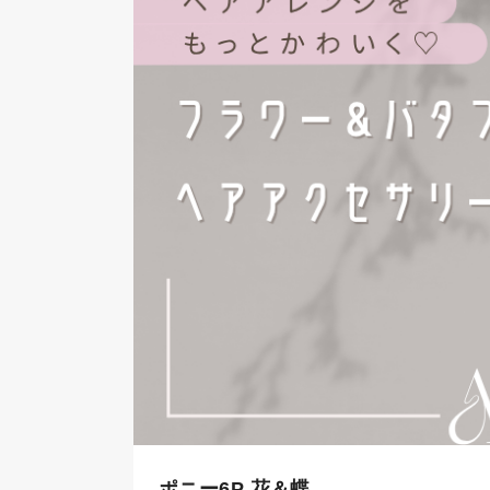
ポニー6P 花＆蝶