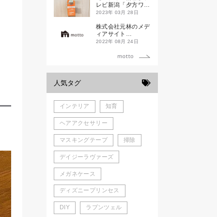
新発売！
レビ新潟「夕方ワイ
ド新潟一番」
2023年 03月 28日
株式会社元林のメデ
ィアサイト
「motto」がローン
2022年 08月 24日
チしました。
人気タグ
インテリア
知育
ヘアアクセサリー
マスキングテープ
掃除
デイジーラヴァーズ
メガネケース
ディズニープリンセス
DIY
ラプンツェル