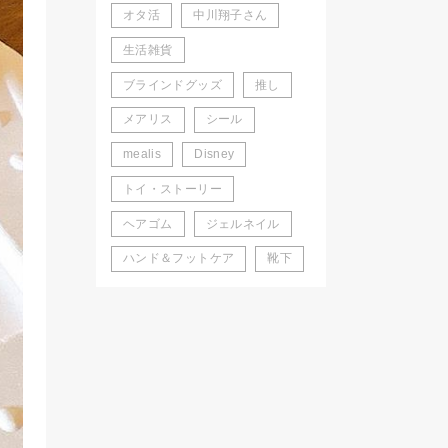
オタ活
中川翔子さん
生活雑貨
ブラインドグッズ
推し
メアリス
シール
mealis
Disney
トイ・ストーリー
ヘアゴム
ジェルネイル
ハンド＆フットケア
靴下