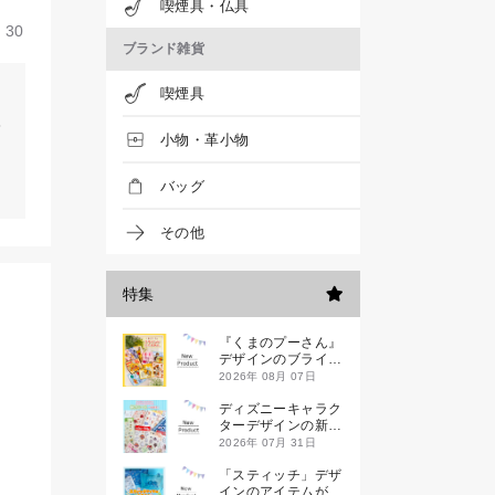
喫煙具・仏具
30
ブランド雑貨
喫煙具
小物・革小物
バッグ
その他
特集
『くまのプーさん』
デザインのブライン
ドミニハンドタオル
2026年 08月 07日
が発売！
ディズニーキャラク
ターデザインの新作
シールが一挙発売
2026年 07月 31日
「スティッチ」デザ
インのアイテムが新