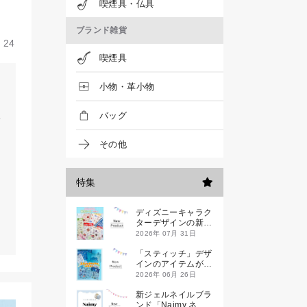
喫煙具・仏具
ブランド雑貨
24
喫煙具
小物・革小物
バッグ
その他
特集
ディズニーキャラク
ターデザインの新作
シールが一挙発売
2026年 07月 31日
「スティッチ」デザ
インのアイテムが新
登場です
2026年 06月 26日
新ジェルネイルブラ
ンド「Naimy ネイ