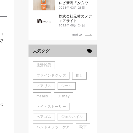
新発売！
レビ新潟「夕方ワイ
ド新潟一番」
2023年 03月 28日
株式会社元林のメデ
ィアサイト
「motto」がローン
2022年 08月 24日
チしました。
ョ
さ
人気タグ
生活雑貨
ブラインドグッズ
推し
メアリス
シール
mealis
Disney
っ
トイ・ストーリー
ヘアゴム
ジェルネイル
ハンド＆フットケア
靴下