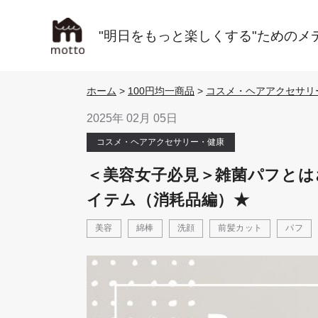
"明日をもっと楽しくする"ためのメ
ホーム
>
100円均一商品
>
コスメ・ヘアアクセサリ
2025年 02月 05日
コスメ・ヘアアクセサリー・健康
＜美容女子必見＞雑菌パフとは
イテム（消耗品編）★
美容
綿棒
洗顔
前髪カット
パフ