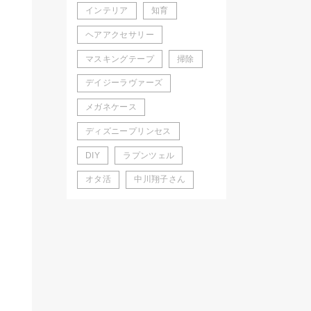
インテリア
知育
ヘアアクセサリー
マスキングテープ
掃除
デイジーラヴァーズ
メガネケース
ディズニープリンセス
DIY
ラプンツェル
オタ活
中川翔子さん