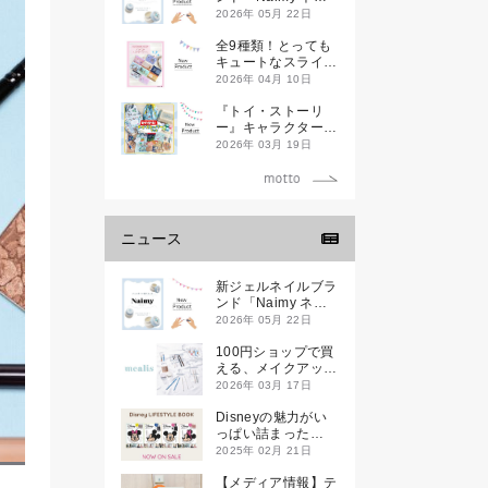
ミィ」が誕生します
2026年 05月 22日
全9種類！とっても
キュートなスライダ
ーケースが新登場し
2026年 04月 10日
ます♡
『トイ・ストーリ
ー』キャラクターデ
ザインのランチ＆文
2026年 03月 19日
具アイテムが新登場
ニュース
新ジェルネイルブラ
ンド「Naimy ネイ
ミィ」が誕生します
2026年 05月 22日
100円ショップで買
える、メイクアップ
ブランド
2026年 03月 17日
「mealis（メアリ
ス）」誕生。
Disneyの魅力がい
っぱい詰まった
『Disney
2025年 02月 21日
LIFESTYLE BOOK
』が2月21日(金)に
【メディア情報】テ