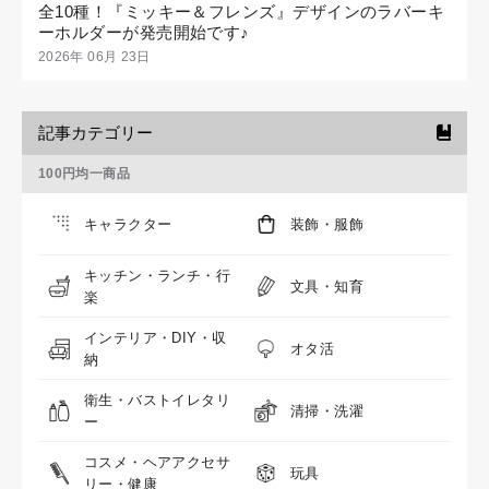
全10種！『ミッキー＆フレンズ』デザインのラバーキ
ーホルダーが発売開始です♪
2026年 06月 23日
記事カテゴリー
100円均一商品
キャラクター
装飾・服飾
キッチン・ランチ・行
文具・知育
楽
インテリア・DIY・収
オタ活
納
衛生・バストイレタリ
清掃・洗濯
ー
コスメ・ヘアアクセサ
玩具
リー・健康