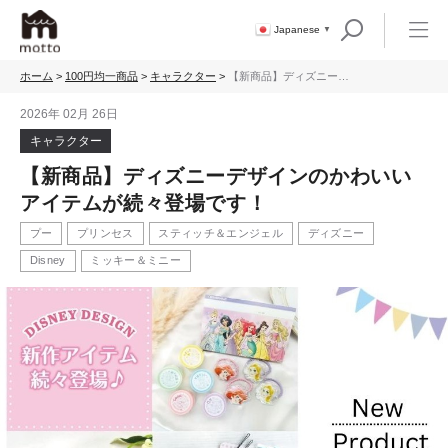
Japanese
▼
ホーム
>
100円均一商品
>
キャラクター
>
【新商品】ディズニーデ
ザインのかわいいアイテ
ムが続々登場です！
2026年 02月 26日
キャラクター
【新商品】ディズニーデザインのかわいい
アイテムが続々登場です！
プー
プリンセス
スティッチ＆エンジェル
ディズニー
Disney
ミッキー＆ミニー