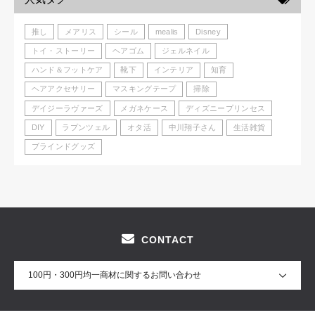
推し
メアリス
シール
mealis
Disney
トイ・ストーリー
ヘアゴム
ジェルネイル
ハンド＆フットケア
靴下
インテリア
知育
ヘアアクセサリー
マスキングテープ
掃除
デイジーラヴァーズ
メガネケース
ディズニープリンセス
DIY
ラプンツェル
オタ活
中川翔子さん
生活雑貨
ブラインドグッズ
CONTACT
100円・300円均一商材に関するお問い合わせ