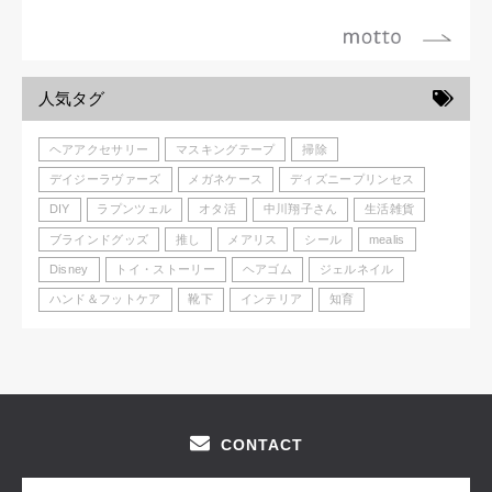
人気タグ
ヘアアクセサリー
マスキングテープ
掃除
デイジーラヴァーズ
メガネケース
ディズニープリンセス
DIY
ラプンツェル
オタ活
中川翔子さん
生活雑貨
ブラインドグッズ
推し
メアリス
シール
mealis
Disney
トイ・ストーリー
ヘアゴム
ジェルネイル
ハンド＆フットケア
靴下
インテリア
知育
CONTACT