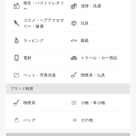
衛生・バストイレタリ
清掃・洗濯
ー
コスメ・ヘアアクセサ
玩具
リー・健康
ラッピング
眼鏡
電材
トラベル・カー用品
ペット・芳香消臭
喫煙具・仏具
ブランド雑貨
喫煙具
小物・革小物
バッグ
その他