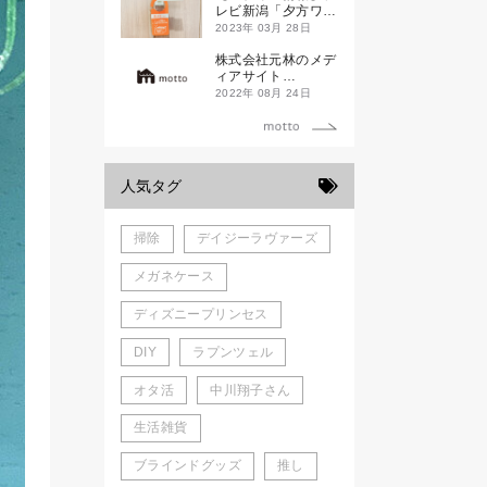
新発売！
レビ新潟「夕方ワイ
ド新潟一番」
2023年 03月 28日
株式会社元林のメデ
ィアサイト
「motto」がローン
2022年 08月 24日
チしました。
人気タグ
掃除
デイジーラヴァーズ
メガネケース
ディズニープリンセス
DIY
ラプンツェル
オタ活
中川翔子さん
生活雑貨
ブラインドグッズ
推し