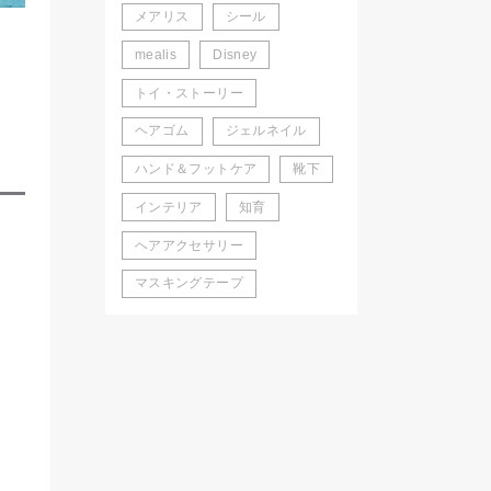
メアリス
シール
mealis
Disney
トイ・ストーリー
ヘアゴム
ジェルネイル
ハンド＆フットケア
靴下
インテリア
知育
ヘアアクセサリー
。
マスキングテープ