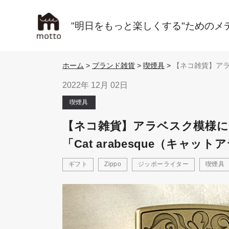
"明日をもっと楽しくする"ためのメ
ホーム
>
ブランド雑貨
>
喫煙具
>
【ネコ雑貨】ア
模様にネコを忍
シャレなZIPPO
2022年 12月 02日
「Cat arabesq
ットアラベスク
喫煙具
【ネコ雑貨】アラベスク模様に
「Cat arabesque（キャッ
ギフト
Zippo
ジッポーライター
喫煙具