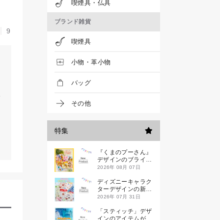
喫煙具・仏具
ブランド雑貨
9
喫煙具
小物・革小物
バッグ
その他
特集
『くまのプーさん』
デザインのブライン
ドミニハンドタオル
2026年 08月 07日
が発売！
ディズニーキャラク
ターデザインの新作
シールが一挙発売
2026年 07月 31日
「スティッチ」デザ
インのアイテムが新