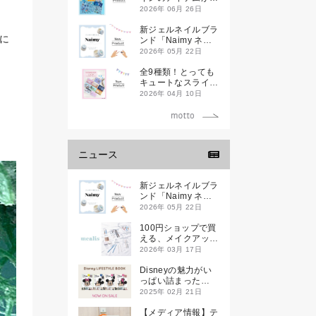
登場です
2026年 06月 26日
新ジェルネイルブラ
に
ンド「Naimy ネイ
ミィ」が誕生します
2026年 05月 22日
全9種類！とっても
キュートなスライダ
ーケースが新登場し
2026年 04月 10日
ます♡
ニュース
新ジェルネイルブラ
ンド「Naimy ネイ
ミィ」が誕生します
2026年 05月 22日
100円ショップで買
える、メイクアップ
ブランド
2026年 03月 17日
「mealis（メアリ
ス）」誕生。
Disneyの魅力がい
っぱい詰まった
『Disney
2025年 02月 21日
LIFESTYLE BOOK
』が2月21日(金)に
【メディア情報】テ