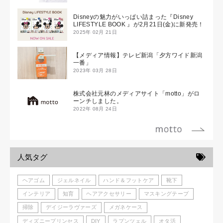
Disneyの魅力がいっぱい詰まった『Disney
LIFESTYLE BOOK 』が2月21日(金)に新発売！
2025年 02月 21日
【メディア情報】テレビ新潟「夕方ワイド新潟
一番」
2023年 03月 28日
株式会社元林のメディアサイト「motto」がロ
ーンチしました。
2022年 08月 24日
人気タグ
ヘアゴム
ジェルネイル
ハンド＆フットケア
靴下
インテリア
知育
ヘアアクセサリー
マスキングテープ
掃除
デイジーラヴァーズ
メガネケース
ディズニープリンセス
DIY
ラプンツェル
オタ活