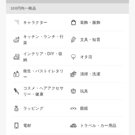
100円均一商品
キャラクター
装飾・服飾
キッチン・ランチ・行
文具・知育
楽
インテリア・DIY・収
オタ活
納
衛生・バストイレタリ
清掃・洗濯
ー
コスメ・ヘアアクセサ
玩具
リー・健康
ラッピング
眼鏡
電材
トラベル・カー用品