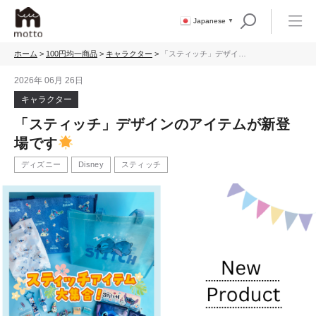
Japanese
▼
ホーム
>
100円均一商品
>
キャラクター
>
「スティッチ」デザイン
のアイテムが新登場です
2026年 06月 26日
キャラクター
「スティッチ」デザインのアイテムが新登
場です
ディズニー
Disney
スティッチ