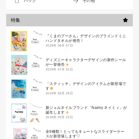
バッグ
その他
特集
『くまのプーさん』デザインのブラインドミニ
ハンドタオルが発売！
2026年 08月 07日
ディズニーキャラクターデザインの新作シール
が一挙発売
2026年 07月 31日
「スティッチ」デザインのアイテムが新登場で
す
2026年 06月 26日
新ジェルネイルブランド「Naimy ネイミィ」が
誕生します
2026年 05月 22日
全9種類！とってもキュートなスライダーケー
スが新登場します♡