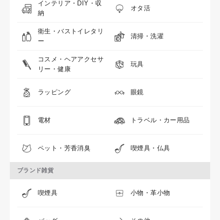
インテリア・DIY・収
オタ活
納
衛生・バストイレタリ
清掃・洗濯
ー
コスメ・ヘアアクセサ
玩具
リー・健康
ラッピング
眼鏡
電材
トラベル・カー用品
ペット・芳香消臭
喫煙具・仏具
ブランド雑貨
喫煙具
小物・革小物