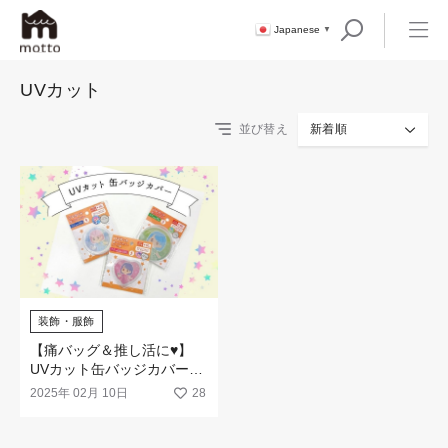
Japanese
▼
UVカット
並び替え
新着順
装飾・服飾
【痛バッグ＆推し活に♥】
UVカット缶バッジカバーが
100均に新登場！
2025年 02月 10日
28