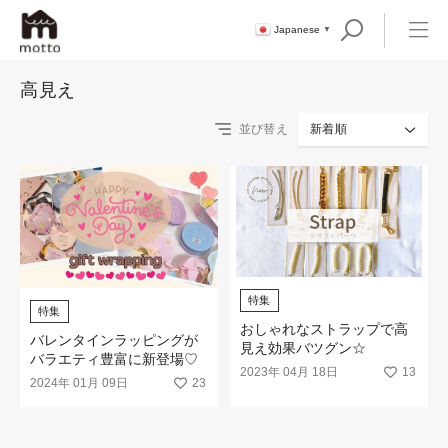
Japanese
▼
高見え
並び替え
新着順
特集
特集
おしゃれなストラップで高
バレンタインラッピングが
見え効果バツグン☆
バラエティ豊富に新登場♡
2023年 04月 18日
13
2024年 01月 09日
23