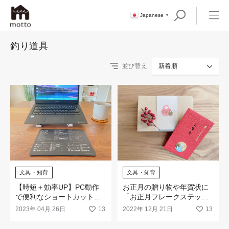
Japanese
▼
釣り道具
並び替え
新着順
文具・知育
文具・知育
【時短＋効率UP】PC動作
お正月の贈り物や年賀状に
で便利なショートカットキ
「お正月フレークステッカ
ーが網羅された「マウスパ
ー ゴールドエンボス 」
2023年 04月 26日
13
2022年 12月 21日
13
ッド ショートカットキー表
モノクロ」