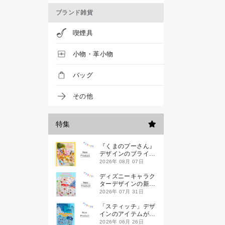
ブランド雑貨
喫煙具
小物・革小物
バッグ
その他
特集
『くまのプーさん』
デザインのブライン
ドミニハンドタオル
2026年 08月 07日
が発売！
ディズニーキャラク
ターデザインの新作
シールが一挙発売
2026年 07月 31日
「スティッチ」デザ
インのアイテムが新
登場です
2026年 06月 26日