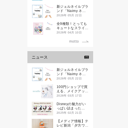
新ジェルネイルブラ
ンド「Naimy ネイ
ミィ」が誕生します
2026年 05月 22日
全9種類！とっても
キュートなスライダ
ーケースが新登場し
2026年 04月 10日
ます♡
ニュース
新ジェルネイルブラ
ンド「Naimy ネイ
ミィ」が誕生します
2026年 05月 22日
100円ショップで買
える、メイクアップ
ブランド
2026年 03月 17日
「mealis（メアリ
ス）」誕生。
Disneyの魅力がい
っぱい詰まった
『Disney
2025年 02月 21日
LIFESTYLE BOOK
』が2月21日(金)に
【メディア情報】テ
新発売！
レビ新潟「夕方ワイ