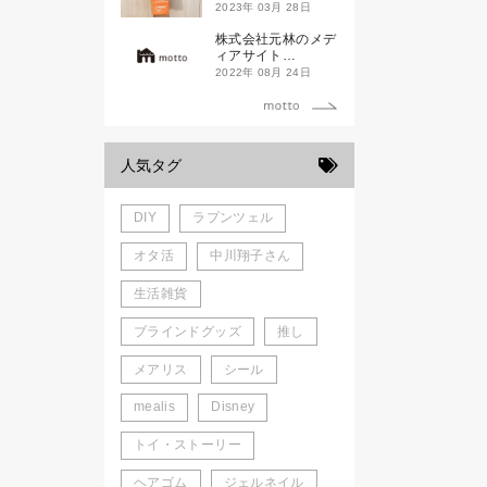
ド新潟一番」
2023年 03月 28日
株式会社元林のメデ
ィアサイト
「motto」がローン
2022年 08月 24日
チしました。
人気タグ
DIY
ラプンツェル
オタ活
中川翔子さん
生活雑貨
ブラインドグッズ
推し
メアリス
シール
mealis
Disney
トイ・ストーリー
ヘアゴム
ジェルネイル