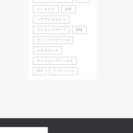
インテリア
知育
ヘアアクセサリー
マスキングテープ
掃除
デイジーラヴァーズ
メガネケース
ディズニープリンセス
DIY
ラプンツェル