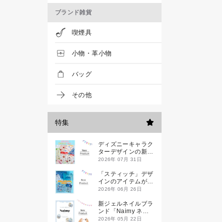
ブランド雑貨
喫煙具
小物・革小物
バッグ
その他
特集
ディズニーキャラク
ターデザインの新作
シールが一挙発売
2026年 07月 31日
「スティッチ」デザ
インのアイテムが新
登場です
2026年 06月 26日
新ジェルネイルブラ
ンド「Naimy ネイ
ミィ」が誕生します
2026年 05月 22日