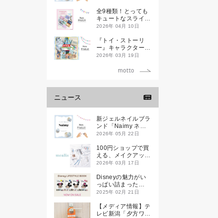
全9種類！とっても
キュートなスライダ
ーケースが新登場し
2026年 04月 10日
ます♡
『トイ・ストーリ
ー』キャラクターデ
ザインのランチ＆文
2026年 03月 19日
具アイテムが新登場
ニュース
新ジェルネイルブラ
ンド「Naimy ネイ
ミィ」が誕生します
2026年 05月 22日
100円ショップで買
える、メイクアップ
ブランド
2026年 03月 17日
「mealis（メアリ
ス）」誕生。
Disneyの魅力がい
っぱい詰まった
『Disney
2025年 02月 21日
LIFESTYLE BOOK
』が2月21日(金)に
【メディア情報】テ
新発売！
レビ新潟「夕方ワイ