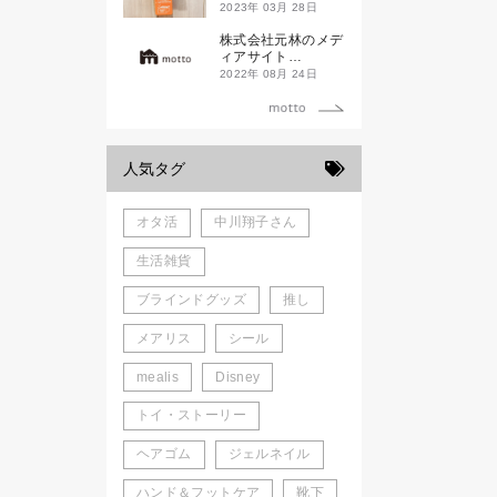
ド新潟一番」
2023年 03月 28日
株式会社元林のメデ
ィアサイト
「motto」がローン
2022年 08月 24日
チしました。
人気タグ
オタ活
中川翔子さん
生活雑貨
ブラインドグッズ
推し
メアリス
シール
mealis
Disney
トイ・ストーリー
ヘアゴム
ジェルネイル
ハンド＆フットケア
靴下