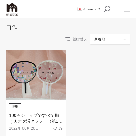
Japanese
▼
自作
並び替え
新着順
特集
100円ショップですべて揃
う★オタ活クラフト（第1
弾：クリアうちわ作成キッ
2022年 06月 20日
19
ト）