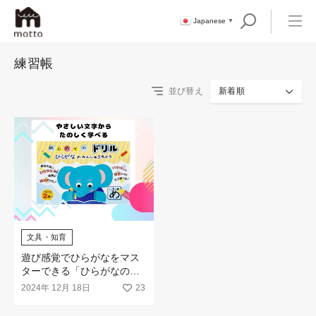
Japanese
▼
練習帳
並び替え
新着順
文具・知育
遊び感覚でひらがなをマス
ターできる「ひらがなのれ
んしゅうちょう」が新発
2024年 12月 18日
23
売！